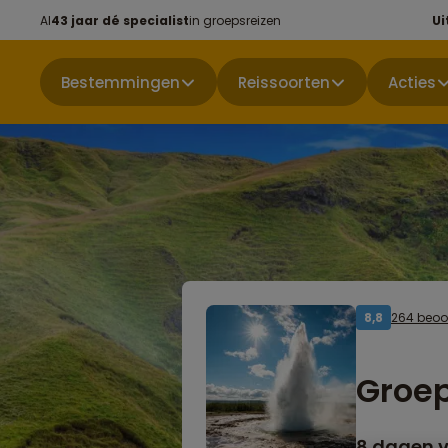
Al
43 jaar dé specialist
in groepsreizen
Ui
Bestemmingen
Reissoorten
Acties
264 beoo
8,8
Groep
8 dagen v