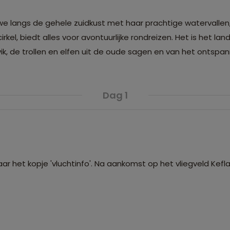
en we langs de gehele zuidkust met haar prachtige watervall
cirkel, biedt alles voor avontuurlijke rondreizen. Het is het lan
avik, de trollen en elfen uit de oude sagen en van het onts
Dag 1
ar het kopje 'vluchtinfo'. Na aankomst op het vliegveld Kefla