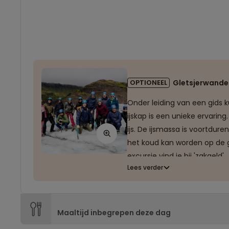
OPTIONEEL
Gletsjerwandel
Onder leiding van een gids k
ijskap is een unieke ervari
ijs. De ijsmassa is voortdur
het koud kan worden op de g
excursie vind je bij 'zakgeld'.
Lees verder
Omdat het wandelen op een gl
Maaltijd inbegrepen deze dag