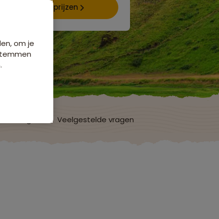
Data & prijzen
den, om je
e stemmen
.
ordelingen
Veelgestelde vragen