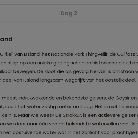
Dag 2
land
l' van IJsland: het Nationale Park Thingvellir, de Gullfoss
een stop op een unieke geologische- en historische plek; hier
lkaar bewegen. De kloof die als gevolg hiervan is ontstaan 
deel van IJsland langzaam wegdrijft van het oostelijk deel.
 meest indrukwekkende en bekendste geisers, de Geysir en 
ekent, spuit het water zestig meter omhoog. Het is niet te voo
lein is. Maar wie weet? De Strokkur, is een actievere geiser e
en we door naar één van de bekendste watervallen van IJsl
n het opstuivende water wat in het zonlicht voor prachtig