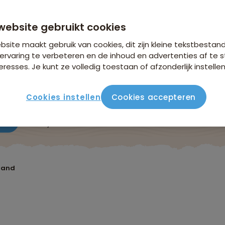
n €26,25 p.p. op basis van 2 personen
website gebruikt cookies
site maakt gebruik van cookies, dit zijn kleine tekstbestan
ervaring te verbeteren en de inhoud en advertenties af t
eresses. Je kunt ze volledig toestaan of afzonderlijk instellen
Cookies instellen
Cookies accepteren
ute
Verblijf & vervoer
Vluchtinfo
Praktisch
Beo
sland