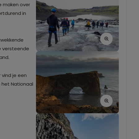
te maken over
ortdurend in
ukwekkende
de versteende
land.
 vind je een
 het Nationaal