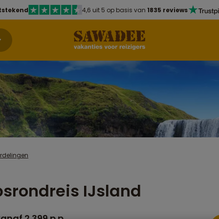
tstekend
4,6 uit 5 op basis van
1835 reviews
rdelingen
srondreis IJsland
anaf 2.399 p.p.