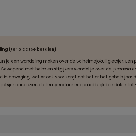
ing (ter plaatse betalen)
un je een wandeling maken over de Solheimajokull gletsjer. Een 
ng. Gewapend met helm en stijgijzers wandel je over de ijsmassa
end in beweging, wat er ook voor zorgt dat het er het gehele jaar 
letsjer aangezien de temperatuur er gemakkelijk kan dalen tot -
etsjer op oneffen terrein is, is het belangrijk dat je goed ter 