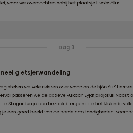
llei, waar we overnachten nabij het plaatsje Hvolsvöllur.
Dag 3
ioneel gletsjerwandeling
g steken we vele rivieren over waarvan de Þjórsá (Stierrivie
erval passeren we de actieve vulkaan Eyjafjallajökull. Naast 
 In Skógar kun je een bezoek brengen aan het IJslands volk
rijg je een goed beeld van de harde omstandigheden waaro