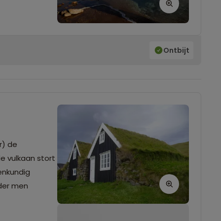
Ontbijt
r) de
de vulkaan stort
enkundig
nder men