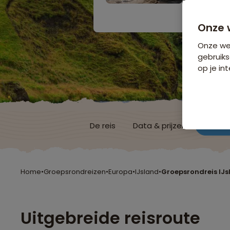
Bijkomende koste
Onze 
Onze web
gebruiks
op je int
De reis
Data & prijzen
Reisro
Home
•
Groepsrondreizen
•
Europa
•
IJsland
•
Groepsrondreis IJ
Uitgebreide reisroute