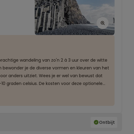
prachtige wandeling van zo'n 2 á 3 uur over de witte
 en bewonder je de diverse vormen en kleuren van het
door anders uitziet. Wees je er wel van bewust dat
10 graden celsius. De kosten voor deze optionele
been bent om deel te nemen aan deze excursie.
Ontbijt