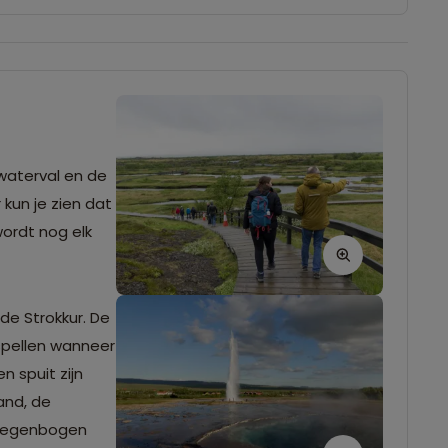
 waterval en de
 kun je zien dat
wordt nog elk
de Strokkur. De
rspellen wanneer
n spuit zijn
and, de
e regenbogen