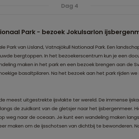
Dag 4
tionaal Park - bezoek Jokulsarlon ijsbergen
e Park van IJsland, Vatnajökull Nationaal Park. Een landscha
uwde bergtoppen. In het bezoekerscentrum kun je een doc
n wandeling maken in het park en een bezoek brengen aan de Sv
oekige basaltpilaren. Na het bezoek aan het park rijden we 
 de meest uitgestrekte ijsvlakte ter wereld. De immense ijsk
langs de zuidkant van de gletsjer naar het ijsbergenmeer. Hie
d op weg naar de oceaan. Je kunt een wandeling maken lang
meer maken om de ijsschotsen van dichtbij te bewonderen. N