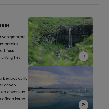
meer
p van gletsjers
umentaire
artifoss
richting het
ap beslaat acht
r drijven
s de oever van
a afloop keren