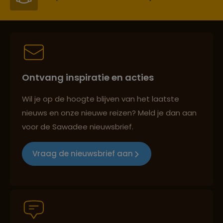
Persoonlijk en deskundig reisadvies
Ontvang inspiratie en acties
Reizen met oog voor mens, cultuur en milieu
Wil je op de hoogte blijven van het laatste
nieuws en onze nieuwe reizen? Meld je dan aan
voor de Sawadee nieuwsbrief.
Groepsreizen mét indivuele vrijheid
Vraag de nieuwsbrief aan
Reiszekerheid met Sawadee