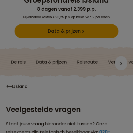
Groepsrondreis IJsland
8 dagen vanaf 2.399 p.p.
Bijkomende kosten €26,25 p.p. op basis van 2 personen
Data & prijzen
De reis
Data & prijzen
Reisroute
Verblijf & v
IJsland
Veelgestelde vragen
Staat jouw vraag hieronder niet tussen? Onze
reisexperts zijn telefonisch bereikbaar via:
020-