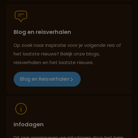
Persoonlijk en deskundig reisadvies
Blog en reisverhalen
Best beoordeelde reisroutes
Op zoek naar inspiratie voor je volgende reis of
het laatste nieuws? Bekijk onze blogs,
Reizen met oog voor mens, cultuur en milieu
reisverhalen en het laatste nieuws.
Blog en Reisverhalen
Infodagen
Dit jaar organiseren we infodagen door het hele