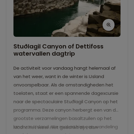
Stuðlagil Canyon of Dettifoss
watervallen dagtrip
De activiteit voor vandaag hangt helemaal af
van het weer, want in de winter is IJsland
onvoorspelbaar. Als de omstandigheden het
toelaten, staat er een spannende dagexcursie
naar de spectaculaire Stuðlagil Canyon op het
programma. Deze canyon herbergt een van de
grootste verzamelingen basaltzuilen op het
land van IJsland. We maken hier een wandeling
Mocht het weer niet geschikt zijn, dan