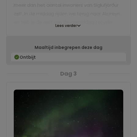
meer dan het aantal inwoners van Siglufjörður
zelf. In de middag rijden we terug naar Akureyri
en heb je de rest van de namiddag ter vrije
Lees verder
besteding. Wat dacht je van ontspannen en
opwarmen in de wateren van Forest Lagoon of
Maaltijd inbegrepen deze dag
genieten van een Bierspa? Kortom, genoeg te
beleven!
Ontbijt
Dag 3