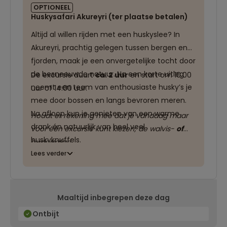
OPTIONEEL
Huskysafari Akureyri (ter plaatse betalen)
Altijd al willen rijden met een huskyslee? In
Akureyri, prachtig gelegen tussen bergen en
fjorden, maak je een onvergetelijke tocht door
de besneeuwde natuur. Na een korte uitleg
De excursie duurt
ca. 2 uur
en start om 10.00
neemt een team van enthousiaste husky’s je
uur of 14.00 uur.
mee door bossen en langs bevroren meren.
Na afloop kun je genieten van een warme
Houdt er rekening mee dat je vandaag maar
drank én natuurlijk van heel veel
voor één excursie kunt kiezen; de walvis-
of
huskyknuffels.
huskysafari.
Lees verder
Maaltijd inbegrepen deze dag
Ontbijt