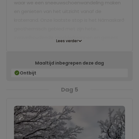
waar we een sneeuwschoenwandeling maken
en genieten van het uitzicht vanaf de
kraterrand. Onze laatste stop is het Námaskarð
geothermisch gebied met zijn hete
zwavelhoudende modderbronnen en geisers.
Lees verder
Na een dag vol indrukken reizen we verder naar
de prachtige en afgelegen Adaldalur Vallei. Hier
Maaltijd inbegrepen deze dag
verblijven we één nacht.
Ontbijt
Dag 5