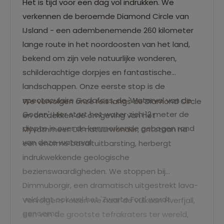
Het is tijd voor een dag vol indrukken. We
verkennen de beroemde Diamond Circle van
IJsland - een adembenemende 260 kilometer
lange route in het noordoosten van het land,
bekend om zijn vele natuurlijke wonderen,
schilderachtige dorpjes en fantastische
landschappen. Onze eerste stop is de
spectaculaire Godafoss, de 'Waterval van de
We vervolgen onze reis langs de Diamond Circle
Goden'. Hier stort het water zich 12 meter de
en ontdekken de omgeving van het
diepte in over de kenmerkende gebogen rand
Mývatnmeer. Dit natuurwonder, ontstaan na
van deze waterval.
een enorme basaltuitbarsting, herbergt
indrukwekkende geologische
bezienswaardigheden. We stoppen bij
Dimmuborgir, een dramatisch uitgestrekt lava-
veld dat ook wel het 'Zwarte Fort' wordt
Vervolgens reizen we naar de vulkaan Hverfjall,
genoemd.
een van de grootste tefrakraters ter wereld,