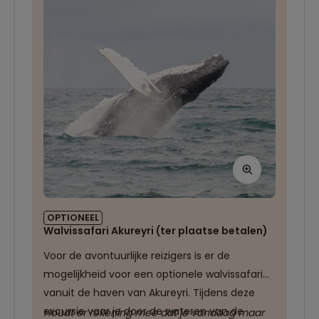
omstandigheden goed zijn, laten we de
verlichting van Akureyri achter ons en gaan
we op zoek naar het magische noorderlicht!
OPTIONEEL
Walvissafari Akureyri (ter plaatse betalen)
Voor de avontuurlijke reizigers is er de
mogelijkheid voor een optionele walvissafari
vanuit de haven van Akureyri. Tijdens deze
excursie vaar je door de wateren van de
Houdt er rekening mee dat je vandaag maar