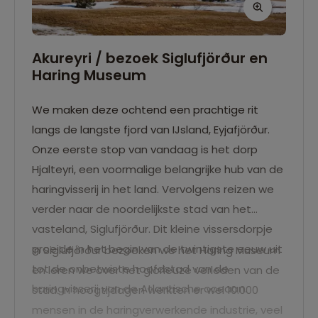
Akureyri / bezoek Siglufjörður en
Haring Museum
We maken deze ochtend een prachtige rit
langs de langste fjord van IJsland, Eyjafjörður.
Onze eerste stop van vandaag is het dorp
Hjalteyri, een voormalige belangrijke hub van de
haringvisserij in het land. Vervolgens reizen we
verder naar de noordelijkste stad van het
vasteland, Siglufjörður. Dit kleine vissersdorpje
groeide in het begin van de twintigste eeuw uit
In Siglufjörður bezoeken we het Haring Museum
tot de onbetwiste hoofdstad van de
en leren we over het glorieuze verleden van de
haringvisserij van de Atlantische oceaan.
stad. In hoogtijdagen werkten er wel 10.000
mensen in de haringverwerkende industrie, veel