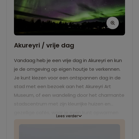
Akureyri / vrije dag
Vandaag heb je een vrije dag in Akureyri en kun
je de omgeving op eigen houtje te verkennen.
Je kunt kiezen voor een ontspannen dag in de
stad met een bezoek aan het Akureyri Art
Museum, of een wandeling door het charmante
stadscentrum met zijn kleurrijke huizen en
gezellige cafés, waar je even kunt opwarmen
Lees verder
met een lekker IJslands biertje. Geniet vandaag
van alles wat Akureyri te bieden heeft op je
eigen tempo. 's Avonds, als de