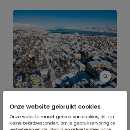
Vlucht Amsterdam - Akureyri
Onze website gebruikt cookies
Het is zover! Vandaag begint je grote
Onze website maakt gebruik van cookies, dit zijn
winterse avontuur naar Noord-IJsland. Bij
kleine tekstbestanden, om je gebruikservaring te
aankomst in Akureyri word je naar het hotel
verbeteren en de inhoud en advertenties af te