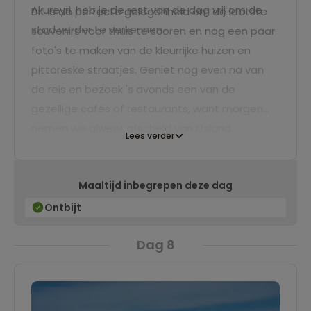
Akureyri, heb je de rest van de dag vrij om de
Dit is de perfecte gelegenheid om de laatste
stad verder te verkennen.
souvenirs voor thuis te scoren en nog een paar
foto's te maken van de kleurrijke huizen en
pittoreske straatjes. Geniet nog even na van
de reis en bezoek 's avonds een van de
gezellige cafés of restaurants, want morgen
nemen we alweer afscheid van IJsland.
Lees verder
Maaltijd inbegrepen deze dag
Ontbijt
Dag 8