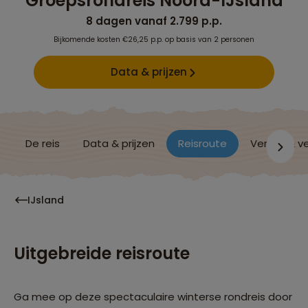
Groepsrondreis Noord-IJsland
8 dagen vanaf 2.799 p.p.
Bijkomende kosten €26,25 p.p. op basis van 2 personen
Data & prijzen
De reis
Data & prijzen
Reisroute
Verblijf & v
IJsland
Uitgebreide reisroute
Ga mee op deze spectaculaire winterse rondreis door