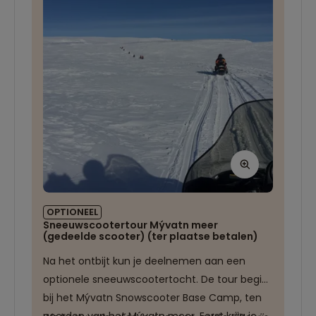
het uitgestrekte vulkanische landschap te
beginners aan om alleen te rijden. Om in je
genieten; een ervaring om nooit te vergeten!
eentje op een sneeuwscooter te rijden, geldt
een toeslag van
€45,-. Als de weersomstandigheden ongunstig
zijn, is het mogelijk dat wij de tour moeten
annuleren of verplaatsen.
OPTIONEEL
Sneeuwscootertour Mývatn meer
(gedeelde scooter) (ter plaatse betalen)
Na het ontbijt kun je deelnemen aan een
optionele sneeuwscootertocht. De tour begint
bij het Mývatn Snowscooter Base Camp, ten