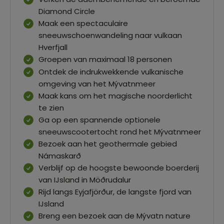
Diamond Circle
Maak een spectaculaire
sneeuwschoenwandeling naar vulkaan
Hverfjall
Groepen van maximaal 18 personen
Ontdek de indrukwekkende vulkanische
omgeving van het Mývatnmeer
Maak kans om het magische noorderlicht
te zien
Ga op een spannende optionele
sneeuwscootertocht rond het Mývatnmeer
Bezoek aan het geothermale gebied
Námaskarð
Verblijf op de hoogste bewoonde boerderij
van IJsland in Möðrudalur
Rijd langs Eyjafjörður, de langste fjord van
IJsland
Breng een bezoek aan de Mývatn nature