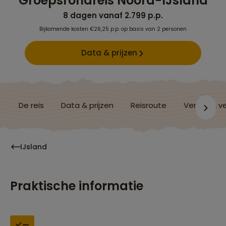
Groepsrondreis Noord-IJsland
8 dagen vanaf 2.799 p.p.
Bijkomende kosten €26,25 p.p. op basis van 2 personen
Data & prijzen
De reis
Data & prijzen
Reisroute
Verblijf & v
IJsland
Praktische informatie