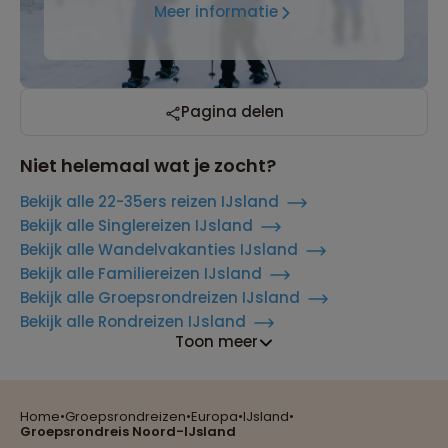
Meer informatie
Pagina delen
Niet helemaal wat je zocht?
Bekijk alle 22-35ers reizen IJsland
Bekijk alle Singlereizen IJsland
Bekijk alle Wandelvakanties IJsland
Bekijk alle Familiereizen IJsland
Bekijk alle Groepsrondreizen IJsland
Bekijk alle Rondreizen IJsland
Toon meer
Home
•
Groepsrondreizen
•
Europa
•
IJsland
•
Reizen met oog voor mens, cultuur en milieu
Groepsrondreis Noord-IJsland