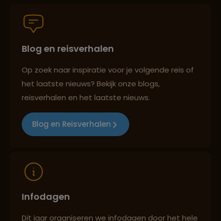
Groepsreizen mét indivuele vrijheid
Blog en reisverhalen
Persoonlijk en deskundig reisadvies
Op zoek naar inspiratie voor je volgende reis of
het laatste nieuws? Bekijk onze blogs,
Best beoordeelde reisroutes
reisverhalen en het laatste nieuws.
Blog en Reisverhalen
Reizen met oog voor mens, cultuur en milieu
Infodagen
Dit jaar organiseren we infodagen door het hele