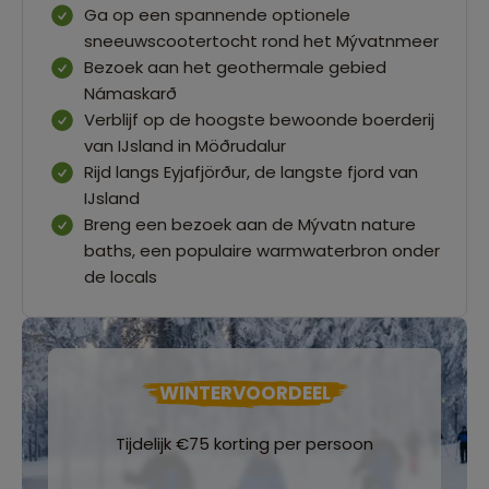
Ga op een spannende optionele
sneeuwscootertocht rond het Mývatnmeer
Bezoek aan het geothermale gebied
Námaskarð
Verblijf op de hoogste bewoonde boerderij
van IJsland in Möðrudalur
Rijd langs Eyjafjörður, de langste fjord van
IJsland
Breng een bezoek aan de Mývatn nature
baths, een populaire warmwaterbron onder
de locals
WINTERVOORDEEL
Tijdelijk €75 korting per persoon