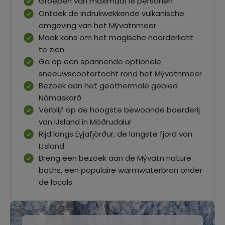
Groepen van maximaal 18 personen
Ontdek de indrukwekkende vulkanische
omgeving van het Mývatnmeer
Maak kans om het magische noorderlicht
te zien
Ga op een spannende optionele
sneeuwscootertocht rond het Mývatnmeer
Bezoek aan het geothermale gebied
Námaskarð
Verblijf op de hoogste bewoonde boerderij
van IJsland in Möðrudalur
Rijd langs Eyjafjörður, de langste fjord van
IJsland
Breng een bezoek aan de Mývatn nature
baths, een populaire warmwaterbron onder
de locals