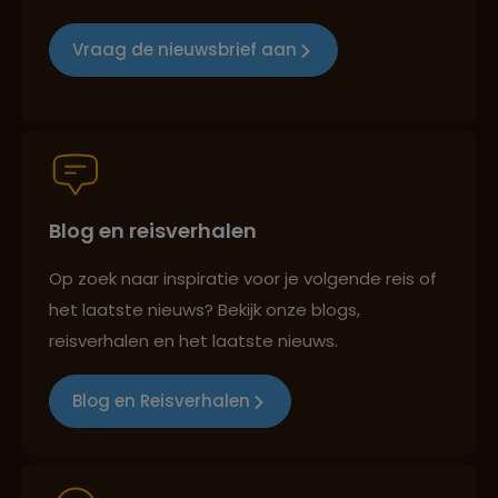
Reizen met oog voor mens, cultuur en milieu
Vraag de nieuwsbrief aan
Groepsreizen mét indivuele vrijheid
Blog en reisverhalen
Persoonlijk en deskundig reisadvies
Op zoek naar inspiratie voor je volgende reis of
het laatste nieuws? Bekijk onze blogs,
Best beoordeelde reisroutes
reisverhalen en het laatste nieuws.
Blog en Reisverhalen
Reizen met oog voor mens, cultuur en milieu