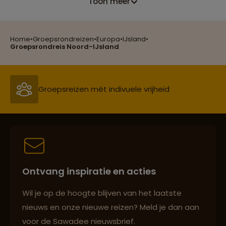
Toon meer
Home
•
Groepsrondreizen
•
Europa
•
IJsland
•
Reizen met oog voor mens, cultuur en milieu
Groepsrondreis Noord-IJsland
Groepsreizen mét indivuele vrijheid
Persoonlijk en deskundig reisadvies
Ontvang inspiratie en acties
Best beoordeelde reisroutes
Wil je op de hoogte blijven van het laatste
nieuws en onze nieuwe reizen? Meld je dan aan
voor de Sawadee nieuwsbrief.