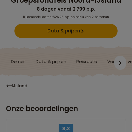
Groepsrondreis Noord-IJsland
8 dagen vanaf 2.799 p.p.
Bijkomende kosten €26,25 p.p. op basis van 2 personen
Data & prijzen
De reis
Data & prijzen
Reisroute
Verblijf & v
IJsland
Onze beoordelingen
8,3