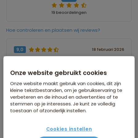
19 beoordelingen
Hoe controleren en plaatsen wij reviews?
9,0
18 februari 2026
Reiziger
Onze website gebruikt cookies
“Er is geen omschrijving ingevuld”
Onze website maakt gebruik van cookies, dit zijn
kleine tekstbestanden, om je gebruikservaring te
9,0
16 februari 2026
verbeteren en de inhoud en advertenties af te
stemmen op je interesses. Je kunt ze volledig
Erik
toestaan of afzonderlijk instellen.
“Er is geen omschrijving ingevuld”
Cookies instellen