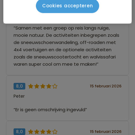
9,0
15 februari 2026
Cookies accepteren
Thijmen
“Samen met een groep op reis langs ruige,
mooie natuur. De activiteiten inbegrepen zoals
de sneeuwschoenwandeling, off-roaden met
4x4 voertuigen en de optionele activiteiten
zoals de sneeuwscootertocht en walvissafari
waren super cool om mee te maken!”
8,0
15 februari 2026
Peter
“Er is geen omschrijving ingevuld”
8,0
15 februari 2026