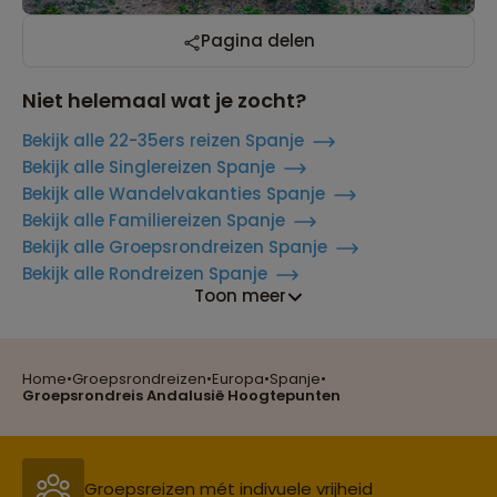
Pagina delen
Niet helemaal wat je zocht?
Bekijk alle 22-35ers reizen Spanje
Bekijk alle Singlereizen Spanje
Bekijk alle Wandelvakanties Spanje
Bekijk alle Familiereizen Spanje
Bekijk alle Groepsrondreizen Spanje
Bekijk alle Rondreizen Spanje
Toon meer
Home
•
Groepsrondreizen
•
Europa
•
Spanje
•
Reizen met oog voor mens, cultuur en milieu
Groepsrondreis Andalusië Hoogtepunten
Groepsreizen mét indivuele vrijheid