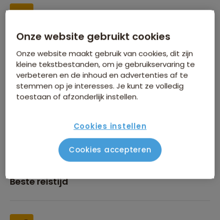
Onze website gebruikt cookies
Inbegrepen in de reissom
Onze website maakt gebruik van cookies, dit zijn
kleine tekstbestanden, om je gebruikservaring te
verbeteren en de inhoud en advertenties af te
stemmen op je interesses. Je kunt ze volledig
toestaan of afzonderlijk instellen.
Financiën
Cookies instellen
Cookies accepteren
Beste reistijd