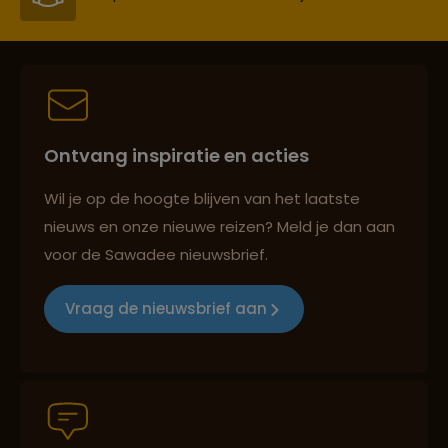
Persoonlijk en deskundig reisadvies
Ontvang inspiratie en acties
Best beoordeelde reisroutes
Wil je op de hoogte blijven van het laatste
nieuws en onze nieuwe reizen? Meld je dan aan
voor de Sawadee nieuwsbrief.
Reizen met oog voor mens, cultuur en milieu
Vraag de nieuwsbrief aan
Groepsreizen mét indivuele vrijheid