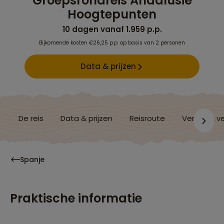
Groepsrondreis Andalusië
Hoogtepunten
10 dagen vanaf 1.959 p.p.
Bijkomende kosten €26,25 p.p. op basis van 2 personen
Data & prijzen
De reis
Data & prijzen
Reisroute
Verblijf & v
Spanje
Praktische informatie