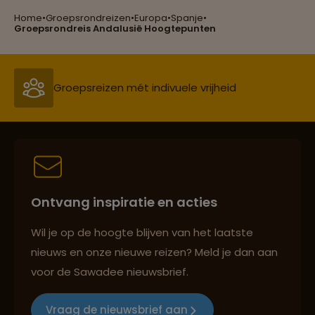
Home
•
Groepsrondreizen
•
Europa
•
Spanje
•
Groepsreizen mét indivuele vrijheid
Groepsrondreis Andalusië Hoogtepunten
Persoonlijk en deskundig reisadvies
Best beoordeelde reisroutes
Ontvang inspiratie en acties
Reizen met oog voor mens, cultuur en milieu
Wil je op de hoogte blijven van het laatste
nieuws en onze nieuwe reizen? Meld je dan aan
voor de Sawadee nieuwsbrief.
Groepsreizen mét indivuele vrijheid
Vraag de nieuwsbrief aan