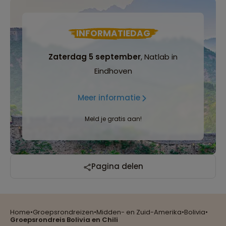
INFORMATIEDAG
Zaterdag 5 september
, Natlab in
Eindhoven
Meer informatie
Meld je gratis aan!
Pagina delen
Home
•
Groepsrondreizen
•
Midden- en Zuid-Amerika
•
Bolivia
•
Reizen met oog voor mens, cultuur en milieu
Groepsrondreis Bolivia en Chili