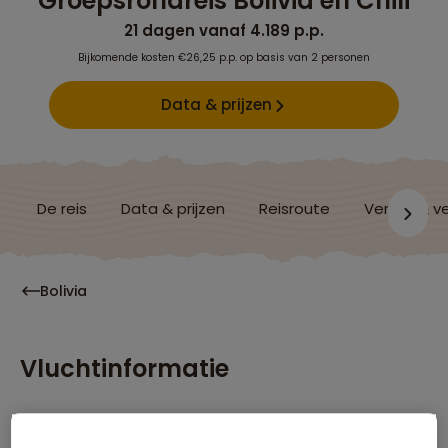
Groepsrondreis Bolivia en Chili
21 dagen vanaf 4.189 p.p.
Bijkomende kosten €26,25 p.p. op basis van 2 personen
Data & prijzen
De reis
Data & prijzen
Reisroute
Verblijf & v
Bolivia
Vluchtinformatie