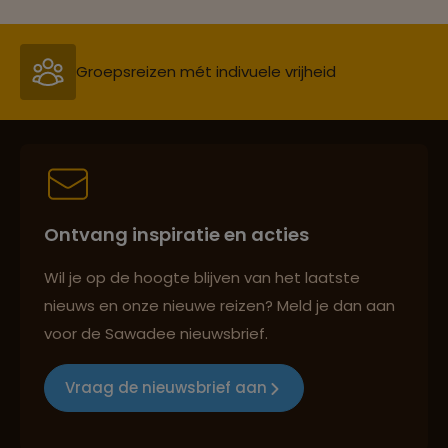
Groepsreizen mét indivuele vrijheid
Persoonlijk en deskundig reisadvies
Ontvang inspiratie en acties
Best beoordeelde reisroutes
Wil je op de hoogte blijven van het laatste
nieuws en onze nieuwe reizen? Meld je dan aan
voor de Sawadee nieuwsbrief.
Reizen met oog voor mens, cultuur en milieu
Vraag de nieuwsbrief aan