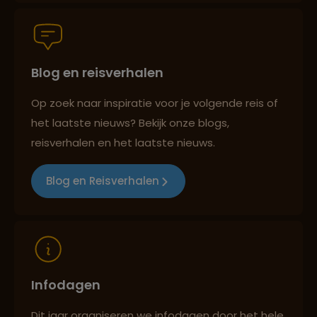
Groepsreizen mét indivuele vrijheid
Blog en reisverhalen
Persoonlijk en deskundig reisadvies
Op zoek naar inspiratie voor je volgende reis of
het laatste nieuws? Bekijk onze blogs,
Best beoordeelde reisroutes
reisverhalen en het laatste nieuws.
Blog en Reisverhalen
Reizen met oog voor mens, cultuur en milieu
Infodagen
Dit jaar organiseren we infodagen door het hele