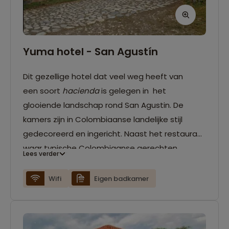
Yuma hotel - San Agustín
Dit gezellige hotel dat veel weg heeft van
een soort
hacienda
is gelegen in het
glooiende landschap rond San Agustin. De
kamers zijn in Colombiaanse landelijke stijl
gedecoreerd en ingericht. Naast het restaurant
waar typische Colombiaanse gerechten
Lees verder
worden geserveerd, zijn er verschillende ruimtes
waar je gezellig samen kan komen. Er is wifi
Wifi
Eigen badkamer
aanwezig in het hotel.