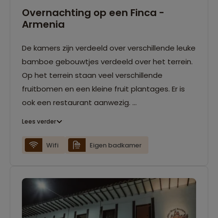
Overnachting op een Finca -
Armenia
De kamers zijn verdeeld over verschillende leuke
bamboe gebouwtjes verdeeld over het terrein.
Op het terrein staan veel verschillende
fruitbomen en een kleine fruit plantages. Er is
ook een restaurant aanwezig.
Lees verder
Afhankelijk van de groepsgrootte en
kamerindeling, zal mogelijk een deel van de
Wifi
Eigen badkamer
groep overnachten in de naastgelegen Finca
verblijven. Beide Finca’s liggen op loopafstand
van elkaar.