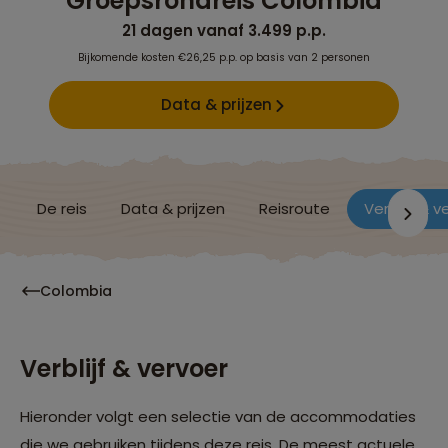
Groepsrondreis Colombia
21 dagen vanaf 3.499 p.p.
Bijkomende kosten €26,25 p.p. op basis van 2 personen
Data & prijzen
De reis
Data & prijzen
Reisroute
Verblijf & v
Colombia
Verblijf & vervoer
Hieronder volgt een selectie van de accommodaties
die we gebruiken tijdens deze reis. De meest actuele