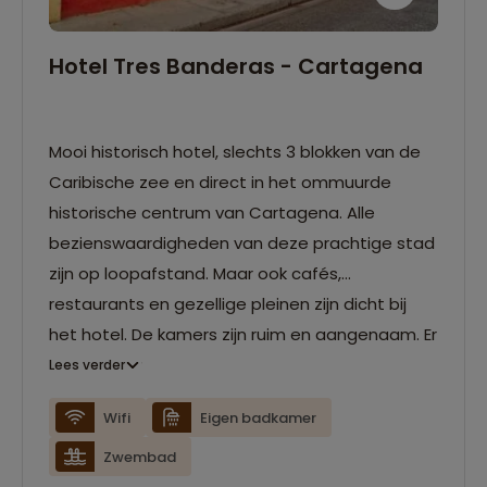
Hotel Tres Banderas - Cartagena
Mooi historisch hotel, slechts 3 blokken van de
Caribische zee en direct in het ommuurde
historische centrum van Cartagena. Alle
bezienswaardigheden van deze prachtige stad
zijn op loopafstand. Maar ook cafés,
restaurants en gezellige pleinen zijn dicht bij
het hotel. De kamers zijn ruim en aangenaam. Er
zijn twee binnenplaatsen en een dakterras, van
Lees verder
waar je een mooi uitzicht hebt over de rode
Wifi
Eigen badkamer
daken van Cartagena.
Zwembad