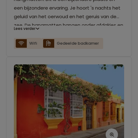
een bijzondere ervaring. Je hoort 's nachts het
geluid van het oerwoud en het geruis van de
zee. De hangmatten hangen onder afdakjes en
Lees verder
er zijn bagagekluisjes met slot aanwezig. De
charme van Playa los Angeles ligt in zijn
Wifi
Gedeelde badkamer
eenvoud. Verwacht geen luxe, maar juist een
unieke kans om te ontsnappen aan het
moderne leven en de rust en schoonheid van
de omgeving te ervaren. Op de camping plek is
gedeeld sanitair en gelegenheid om te eten.
Playa los Angeles heeft ook een gezellige bar
waarbij je o.a. heerlijke frisdranken, natuurlijke
sappen, cocktails, koude bieren en verschillende
snacks kunt kopen.