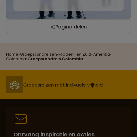
Reizen met oog voor mens, cultuur en milieu
Pagina delen
Home
•
Groepsrondreizen
•
Midden- en Zuid-Amerika
•
Groepsreizen mét indivuele vrijheid
Colombia
•
Groepsrondreis Colombia
Persoonlijk en deskundig reisadvies
Best beoordeelde reisroutes
Ontvang inspiratie en acties