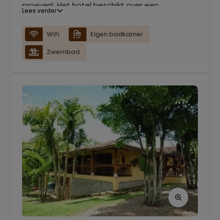
proeverij. Het hotel beschikt over een
Lees verder
zwembad, een restaurant en een hot tub. De
stijlvolle kamers zijn voorzien van
Wifi
Eigen badkamer
airconditioning, een balkon, gratis wifi en een
Zwembad
eigen badkamer.