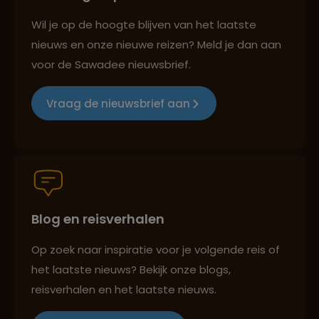
Reizen met oog voor mens, cultuur en milieu
Wil je op de hoogte blijven van het laatste
nieuws en onze nieuwe reizen? Meld je dan aan
voor de Sawadee nieuwsbrief.
Groepsreizen mét indivuele vrijheid
Vraag de nieuwsbrief aan
Persoonlijk en deskundig reisadvies
Blog en reisverhalen
Best beoordeelde reisroutes
Op zoek naar inspiratie voor je volgende reis of
het laatste nieuws? Bekijk onze blogs,
Reizen met oog voor mens, cultuur en milieu
reisverhalen en het laatste nieuws.