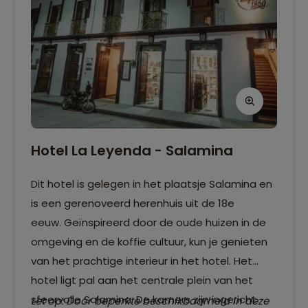
Hotel La Leyenda - Salamina
Dit hotel is gelegen in het plaatsje Salamina en
is een gerenoveerd herenhuis uit de 18e
eeuw. Geïnspireerd door de oude huizen in de
omgeving en de koffie cultuur, kun je genieten
van het prachtige interieur in het hotel. Het
hotel ligt pal aan het centrale plein van het
sfeervolle Salamina. De kamers zijn ingericht
Let op: Door beperkte beschikbaarheid in deze