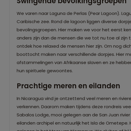
Swingende bevolkingsgroepen
We varen naar Laguna de Perlas (Pear Lagoon). Lagu
Caribische zee. Rond de lagoon liggen diverse dorpje
bevolingsgroepen. Hier maken we voor het eerst kenn
anders zijn dan de mensen die we tot nu toe al zij
ontdek hoe relaxed de mensen hier zijn. Om nog dich
boottocht maken naar verschillende dorpjes. Hier ma
afstammelingen van Afrikaanse slaven en ze hebben h
hun spirituele gewoontes.
Prachtige meren en eilanden
In Nicaragua vind je ontzettend veel meren en riviere
verkennen. Daarom maken tijdens deze rondreis veel
Sabalos Lodge, mooi gelegen aan de San Juan rivier
eilanden archipel en natuurlijk het Isla de Ometepe.