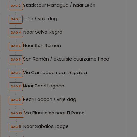
Stadstour Managua / naar León
DAG 2
León / vrije dag
DAG 3
Naar Selva Negra
DAG 4
Naar San Ramón
DAG 5
San Ramón / excursie duurzame finca
DAG 6
Via Camoapa naar Juigalpa
DAG 7
Naar Pearl Lagoon
DAG 8
Pearl Lagoon / vrije dag
DAG 9
Via Bluefields naar El Rama
DAG 10
Naar Sabalos Lodge
DAG 11