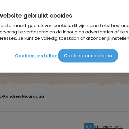
website gebruikt cookies
site maakt gebruik van cookies, dit zijn kleine tekstbestan
ervaring te verbeteren en de inhoud en advertenties af t
eresses. Je kunt ze volledig toestaan of afzonderlijk instellen
Cookies instellen
Cookies accepteren
ute
Verblijf & vervoer
Vluchtinfo
Praktisch
Beo
a
•
Rondreis Nicaragua
9 beoordelingen
9,3