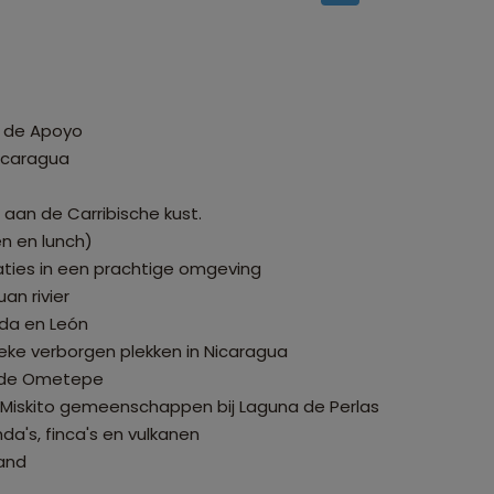
na de Apoyo
Nicaragua
aan de Carribische kust.
en en lunch)
daties in een prachtige omgeving
an rivier
ada en León
ke verborgen plekken in Nicaragua
la de Ometepe
 Miskito gemeenschappen bij Laguna de Perlas
da's, finca's en vulkanen
land