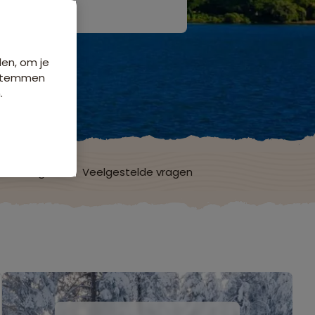
den, om je
e stemmen
.
ordelingen
Veelgestelde vragen