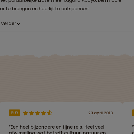
 het paradijselijke kratermeer Laguna Apoyo. Een mooie
r te brengen en heerlijk te ontspannen.
 verder
9,0
23 april 2018
“Een heel bijzondere en fijne reis. Heel veel
afwisseling wat betreft cultuur, natuur en