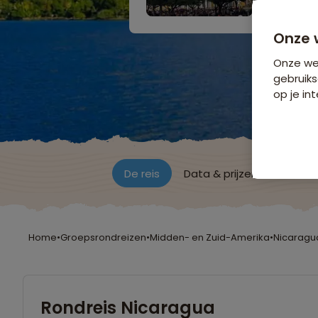
Onze 
Onze web
gebruiks
op je int
De reis
Data & prijzen
Reisro
Home
•
Groepsrondreizen
•
Midden- en Zuid-Amerika
•
Nicaragu
Rondreis Nicaragua