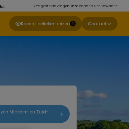
Veelgestelde vragen
Onze impact
Over Sawadee
Recent bekeken reizen
Contact
1
eizen Midden- en Zuid-