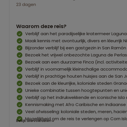
23 dagen
Waarom deze reis?
Verblijf aan het paradijselijke kratermeer Lagu
Maak kennis met avontuurlijk, divers en kleurrijk 
Bijzonder verblijf bij een gastgezin in San Ramón
Bezoek het vrijwel onbezochte Laguna de Perlas 
Bezoek aan een duurzame Finca (incl. activiteit
Verblijf in voornamelijk kleinschalige accommo
Verblijf in prachtige houten huisjes aan de San Ju
Bezoek aan de kleurrijke, koloniale steden Gran
Unieke combinatie tussen hoogtepunten en unie
Verblijf op het indrukwekkende en iconische Is
Kennismaking met Afro Caribische en Indiaanse
Veel afwisseling: koloniale steden, meren, haciën
Mogelijkheid om de reis te verlengen op Corn Is
Bekijk alle voordelen