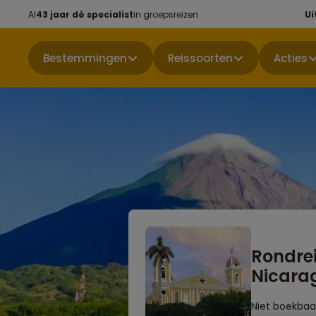
Al
43 jaar dé specialist
in groepsreizen
Ui
Bestemmingen
Reissoorten
Acties
Rondre
Nicara
Niet boekbaa