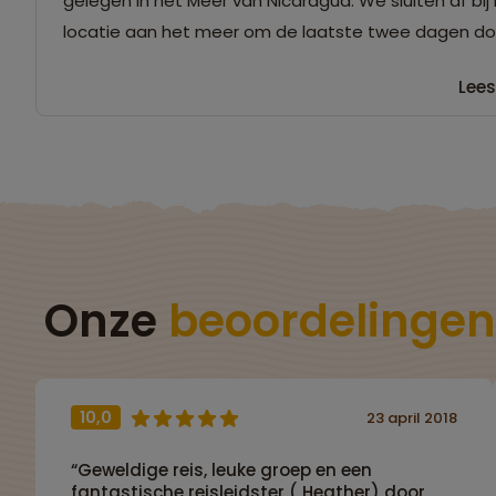
gelegen in het Meer van Nicaragua. We sluiten af bij
locatie aan het meer om de laatste twee dagen doo
Lees
Onze
beoordelingen
10,0
23 april 2018
“Geweldige reis, leuke groep en een
fantastische reisleidster ( Heather) door