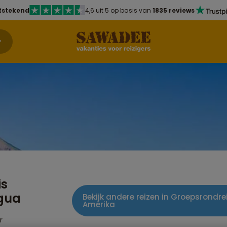
tstekend
4,6 uit 5 op basis van
1835 reviews
is
gua
Bekijk andere reizen in Groepsrondr
Amerika
r