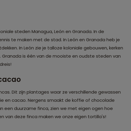
oloniale steden Managua, León en Granada. In de
nis te maken met de stad. In León en Granada heb je
ntdekken. In León zie je talloze koloniale gebouwen, kerken
en. Granada is één van de mooiste en oudste steden van
dreis!
n cacao
incas. Dit zijn plantages waar ze verschillende gewassen
ie en cacao. Nergens smaakt de koffie of chocolade
an een duurzame finca, zien we met eigen ogen hoe
 van deze finca maken we onze eigen tortilla's!