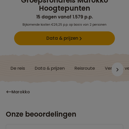
Groepsrondreis Marokko
Hoogtepunten
15 dagen vanaf 1.579 p.p.
Bijkomende kosten €26,25 p.p. op basis van 2 personen
Data & prijzen
De reis
Data & prijzen
Reisroute
Verblijf & v
Marokko
Onze beoordelingen