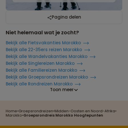
Pagina delen
Niet helemaal wat je zocht?
Bekijk alle Fietsvakanties Marokko
Bekijk alle 22-35ers reizen Marokko
Bekijk alle Wandelvakanties Marokko
Bekijk alle Singlereizen Marokko
Bekijk alle Familiereizen Marokko
Bekijk alle Groepsrondreizen Marokko
Bekijk alle Rondreizen Marokko
Toon meer
Home
•
Groepsrondreizen
•
Midden-Oosten en Noord-Afrika
•
Reizen met oog voor mens, cultuur en milieu
Marokko
•
Groepsrondreis Marokko Hoogtepunten