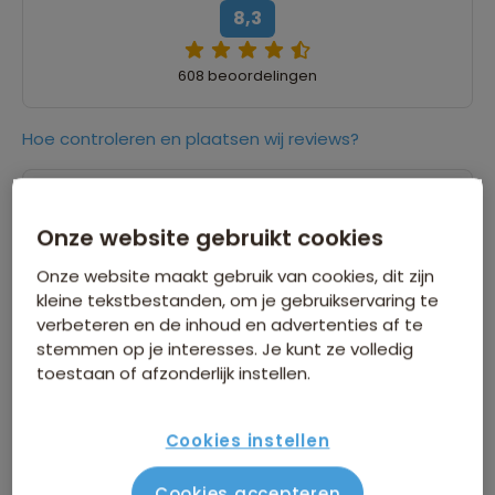
8,3
608 beoordelingen
Hoe controleren en plaatsen wij reviews?
8,0
12 juni 2026
Onze website gebruikt cookies
Pieter
Onze website maakt gebruik van cookies, dit zijn
“Verhouding prijs-kwaliteit zeer goed. Tempo
kleine tekstbestanden, om je gebruikservaring te
van de reis zeer goed. Comfort heel behoorlijk
verbeteren en de inhoud en advertenties af te
(persoonlijk zou ik het zelfs 3 op 5 geven).
stemmen op je interesses. Je kunt ze volledig
toestaan of afzonderlijk instellen.
Groep reisgenoten was verfrissend punctueel
en zeer divers qua leeftijd en achtergrond,
hetgeen het een bijzonder interessante en
Cookies instellen
aangename groep maakte. Zeer blij met de
gekozen bestemming; kennismaking met
Cookies accepteren