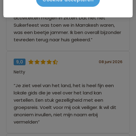
noord-Afrika doet verlangen naar meer. Er
hadden voor mijn enkel iets meer actieve
activiteiten mogen in zitten. Dat het net
Suikerfeest was toen we in Marrakesh waren,
was een beetje jammer. Ik ben overall bijzonder
tevreden terug naar huis gekeerd.”
9,0
08 juni 2026
Netty
“Je ziet veel van het land, het is heel fijn een
lokale gids die je veel over het land kan
vertellen. Een stuk gezelligheid met een
groepsreis. Voelt voor mij ook veiliger. Ik wil dit
anoniem invullen, niet mijn naam erbij
vermelden”