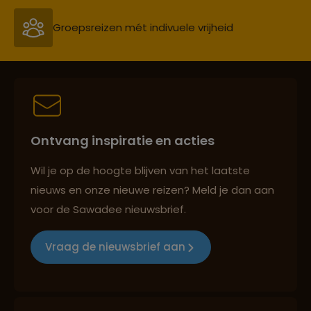
Groepsreizen mét indivuele vrijheid
Persoonlijk en deskundig reisadvies
Ontvang inspiratie en acties
Best beoordeelde reisroutes
Wil je op de hoogte blijven van het laatste
nieuws en onze nieuwe reizen? Meld je dan aan
voor de Sawadee nieuwsbrief.
Reizen met oog voor mens, cultuur en milieu
Vraag de nieuwsbrief aan
Groepsreizen mét indivuele vrijheid