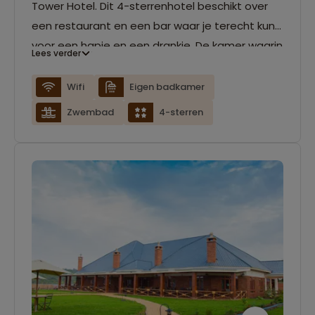
Tower Hotel. Dit 4-sterrenhotel beschikt over
een restaurant en een bar waar je terecht kunt
voor een hapje en een drankje. De kamer waarin
Lees verder
je slaapt is voorzien van een eigen badkamer
en comfortabel bed. Tevens kun je er gebruik
Wifi
Eigen badkamer
maken van de gratis wifi.
Zwembad
4-sterren