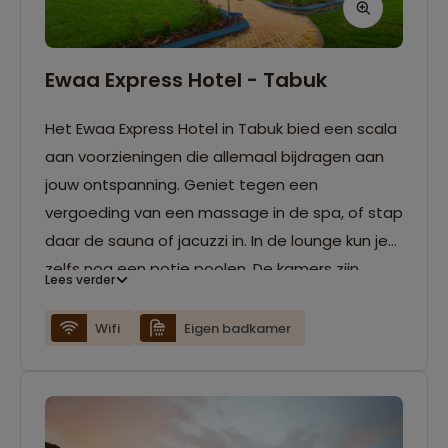
Ewaa Express Hotel - Tabuk
Het Ewaa Express Hotel in Tabuk bied een scala
aan voorzieningen die allemaal bijdragen aan
jouw ontspanning. Geniet tegen een
vergoeding van een massage in de spa, of stap
daar de sauna of jacuzzi in. In de lounge kun je
zelfs nog een potje poolen. De kamers zijn
Lees verder
opgemaakt in een elegante stijl, en zijn
voorzien van moderne gemakken zoals
Wifi
Eigen badkamer
airconditioning, flatscreen-tv, minibar, en gratis
wifi.