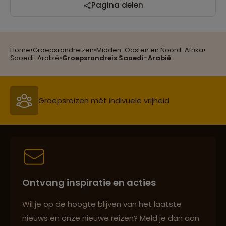
Reizen met oog voor mens, cultuur en milieu
Pagina delen
Home
•
Groepsrondreizen
•
Midden-Oosten en Noord-Afrika
•
Groepsreizen mét indivuele vrijheid
Saoedi-Arabië
•
Groepsrondreis Saoedi-Arabië
Persoonlijk en deskundig reisadvies
Best beoordeelde reisroutes
Ontvang inspiratie en acties
Reizen met oog voor mens, cultuur en milieu
Wil je op de hoogte blijven van het laatste
nieuws en onze nieuwe reizen? Meld je dan aan