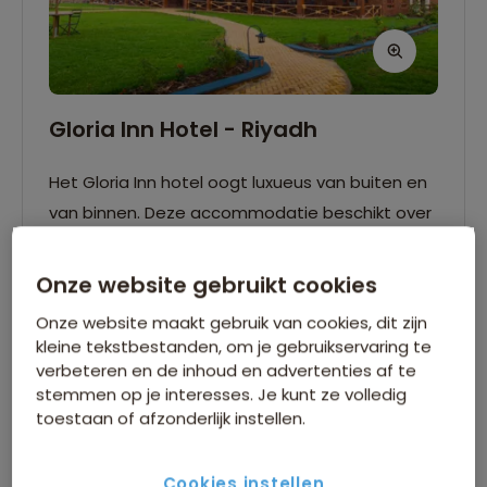
Gloria Inn Hotel - Riyadh
Het Gloria Inn hotel oogt luxueus van buiten en
van binnen. Deze accommodatie beschikt over
een grote keus in faciliteiten zoals een fitness
centrum, zwembad, en spa. De kamers zijn
Onze website gebruikt cookies
mooi bekleed en voorzien van comfortabel
Onze website maakt gebruik van cookies, dit zijn
meubilair. Tevens beschikken ze over een eigen
kleine tekstbestanden, om je gebruikservaring te
Lees verder
badkamer, mini bar, en tv. In het Jasmin
verbeteren en de inhoud en advertenties af te
stemmen op je interesses. Je kunt ze volledig
Restaurant kun je terecht voor populaire lokale
Wifi
Eigen badkamer
toestaan of afzonderlijk instellen.
en internationale gerechten.
Zwembad
4-sterren
Cookies instellen