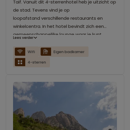
Taif. Vanuit dit 4-sterrenhotel heb je uitzicht op
de stad. Tevens vind je op
loopafstand verschillende restaurants en
winkelcentra. In het hotel bevindt zich een
gemeenschappelijke lounge waar je kunt
Lees verder
relaxen. Trek je aan het eind van de dag terug
naar je kamer dit voorzien is van airconditioning,
Wifi
Eigen badkamer
flatscreen-tv en minibar. Ook kun je er gebruik
4-sterren
maken van de gratis wifi.