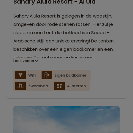
Sahary Alula Resort - Al Ula
Sahary Alula Resort is gelegen in de woestijn,
omgeven door rode stenen rotsen. Hier zul je
slapen in een tent die bekleed is in Saoedi-
Arabische stijl, een unieke ervaring! De tenten
beschikken over een eigen badkamer en een
televisie. Ter ontspanning kun je een
Lees verder
verfrissende duik nemen in het zwembad, of
een potje tafeltennissen in de entertainment
Wifi
Eigen badkamer
ruimte. Bij het Masar Yafour Restaurant kun je
Zwembad
4-sterren
terecht voor een heerlijk lokaal diner.