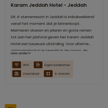
Karam Jeddah Hotel - Jeddah
Dit 4-sterrenresort in Jeddah is indrukwekkend
vanaf het moment dat je binnenloopt.
Marmeren vloeren en pilaren en grote ramen
tot aan het plafond geven het Karam Jeddah
Hotel een luxueuze uitstraling. Voor ultieme
ontspanning kun je terecht in de sauna, de
Lees verder
hottub of het zwembad. De kamer waarin je
slaapt is voorzien van airconditioning en een
Wifi
Eigen badkamer
flatscreen-tv. Door het hele hotel kun je gebruik
Zwembad
4-sterren
maken van de gratis wifi.