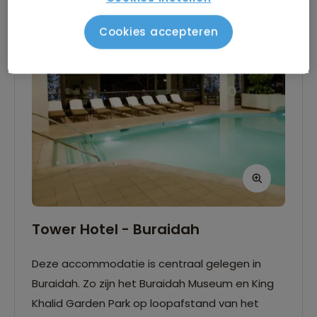
Cookies accepteren
Tower Hotel - Buraidah
Deze accommodatie is centraal gelegen in
Buraidah. Zo zijn het Buraidah Museum en King
Khalid Garden Park op loopafstand van het