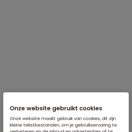
Onze website gebruikt cookies
Onze website maakt gebruik van cookies, dit zijn
Route Saoedi-Arabië
kleine tekstbestanden, om je gebruikservaring te
verbeteren en de inhoud en advertenties af te