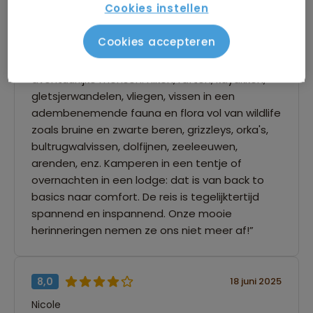
Cookies instellen
7,0
18 juni 2025
PETER LEONIE G.
Cookies accepteren
“Deze reis is uitermate geschikt voor
avontuurlijke mensen: hiken, raften, kayakken,
gletsjerwandelen, vliegen, vissen in een
adembenemende fauna en flora vol van wildlife
zoals bruine en zwarte beren, grizzleys, orka's,
bultrugwalvissen, dolfijnen, zeeleeuwen,
arenden, enz. Kamperen in een tentje of
overnachten in een lodge: dat is van back to
basics naar comfort. De reis is tegelijktertijd
spannend en inspannend. Onze mooie
herinneringen nemen ze ons niet meer af!”
8,0
18 juni 2025
Nicole