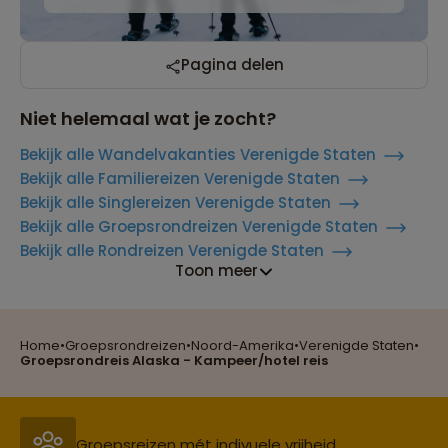
Pagina delen
Niet helemaal wat je zocht?
Bekijk alle Wandelvakanties Verenigde Staten
Bekijk alle Familiereizen Verenigde Staten
Bekijk alle Singlereizen Verenigde Staten
Bekijk alle Groepsrondreizen Verenigde Staten
Bekijk alle Rondreizen Verenigde Staten
Toon meer
Home
•
Groepsrondreizen
•
Noord-Amerika
•
Verenigde Staten
•
Reizen met oog voor mens, cultuur en milieu
Groepsrondreis Alaska - Kampeer/hotel reis
Groepsreizen mét indivuele vrijheid