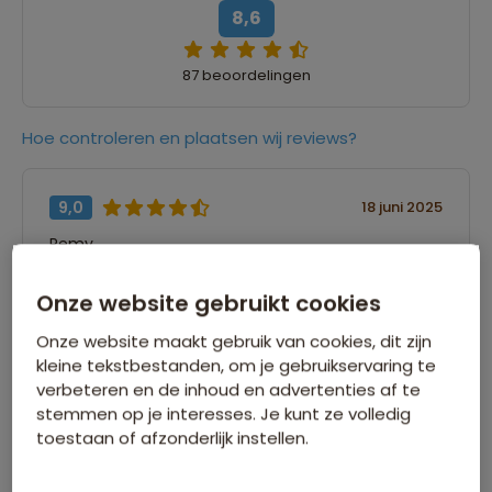
8,6
87 beoordelingen
Hoe controleren en plaatsen wij reviews?
9,0
18 juni 2025
Remy
“Prachtige natuur waar je de hele dag van mag
Onze website gebruikt cookies
genieten. Van wakker worden naast blauwe
Onze website maakt gebruik van cookies, dit zijn
gletsjer meren tot wandelen in de
kleine tekstbestanden, om je gebruikservaring te
regenwouden en varen over de zee. Maar ook
verbeteren en de inhoud en advertenties af te
niet elke in de tent, some ook even relax in een
stemmen op je interesses. Je kunt ze volledig
hotel. Zorgt voor een goede combinatie.”
toestaan of afzonderlijk instellen.