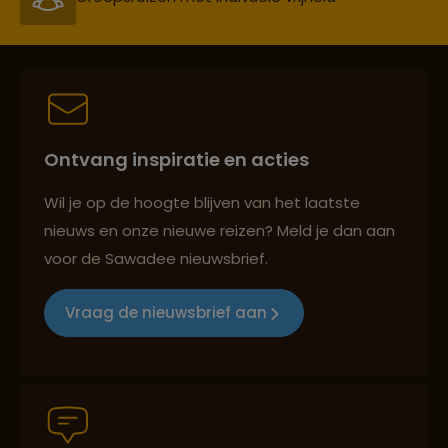
Reiszekerheid met Sawadee
Ontvang inspiratie en acties
Persoonlijk en deskundig reisadvies
Wil je op de hoogte blijven van het laatste
nieuws en onze nieuwe reizen? Meld je dan aan
voor de Sawadee nieuwsbrief.
Reizen met oog voor mens, cultuur en milieu
Vraag de nieuwsbrief aan
Groepsreizen mét indivuele vrijheid