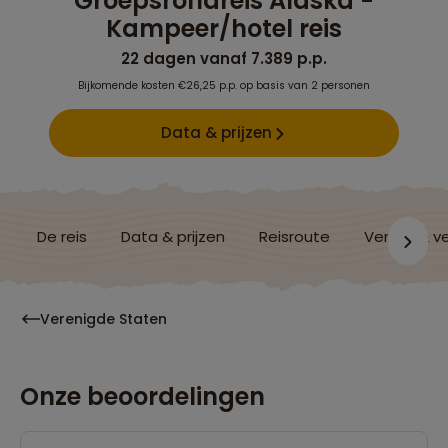
Groepsrondreis Alaska -
Kampeer/hotel reis
22 dagen vanaf 7.389 p.p.
Bijkomende kosten €26,25 p.p. op basis van 2 personen
Data & prijzen
De reis
Data & prijzen
Reisroute
Verblijf & v
Verenigde Staten
Onze beoordelingen