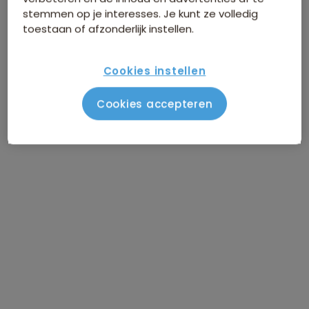
stemmen op je interesses. Je kunt ze volledig
toestaan of afzonderlijk instellen.
Cookies instellen
Cookies accepteren
Meer over deze reis
Het diepe Zuiden
New Orleans is een ultieme mix van Europese,
Creoolse en Cajun cultuur en de bakermat van
de Jazz. Loop door de Franse wijk, rust uit in
het garden district of bekijk een van de vele
bijzondere bezienswaardigheden. In
de wetlands van Louisiana kunnen we tijdens
een boottocht alligators en andere wilde