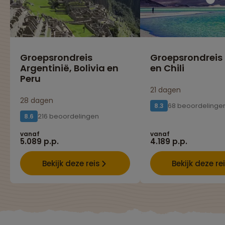
Groepsrondreis
Groepsrondreis 
Argentinië, Bolivia en
en Chili
Peru
21 dagen
28 dagen
68 beoordelinge
8.3
216 beoordelingen
8.6
vanaf
vanaf
5.089 p.p.
4.189 p.p.
Bekijk deze reis
Bekijk deze re