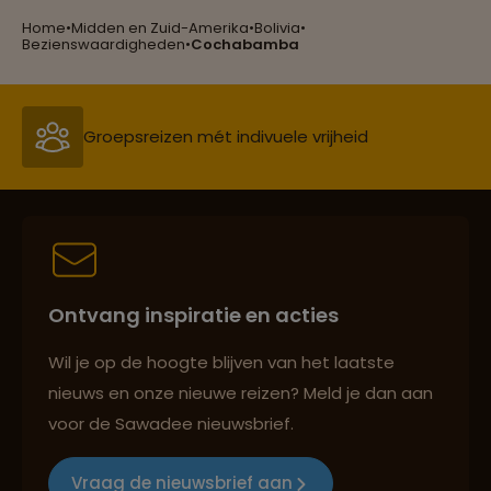
Home
•
Midden en Zuid-Amerika
•
Bolivia
•
Groepsreizen mét indivuele vrijheid
Bezienswaardigheden
•
Cochabamba
Persoonlijk en deskundig reisadvies
Best beoordeelde reisroutes
Ontvang inspiratie en acties
Reizen met oog voor mens, cultuur en milieu
Wil je op de hoogte blijven van het laatste
nieuws en onze nieuwe reizen? Meld je dan aan
voor de Sawadee nieuwsbrief.
Groepsreizen mét indivuele vrijheid
Vraag de nieuwsbrief aan