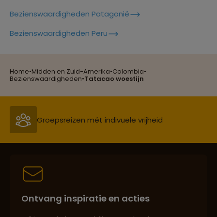
Bezienswaardigheden Patagonië
Bezienswaardigheden Peru
Reizen met oog voor mens, cultuur en milieu
Home
•
Midden en Zuid-Amerika
•
Colombia
•
Bezienswaardigheden
•
Tatacao woestijn
Groepsreizen mét indivuele vrijheid
Persoonlijk en deskundig reisadvies
Best beoordeelde reisroutes
Ontvang inspiratie en acties