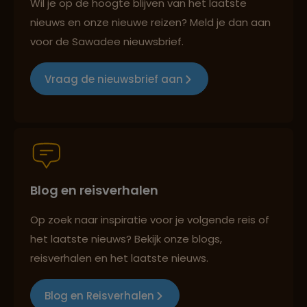
Wil je op de hoogte blijven van het laatste
nieuws en onze nieuwe reizen? Meld je dan aan
Reizen met oog voor mens, cultuur en milieu
voor de Sawadee nieuwsbrief.
Vraag de nieuwsbrief aan
Groepsreizen mét indivuele vrijheid
Persoonlijk en deskundig reisadvies
Blog en reisverhalen
Op zoek naar inspiratie voor je volgende reis of
Best beoordeelde reisroutes
het laatste nieuws? Bekijk onze blogs,
reisverhalen en het laatste nieuws.
Reizen met oog voor mens, cultuur en milieu
Blog en Reisverhalen