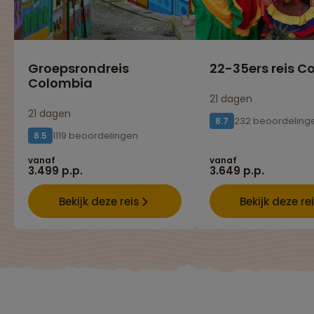
Groepsrondreis
22-35ers reis C
Colombia
21 dagen
21 dagen
232 beoordeling
8.7
1119 beoordelingen
8.5
vanaf
vanaf
3.499 p.p.
3.649 p.p.
Bekijk deze reis
Bekijk deze re