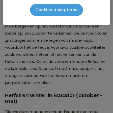
Lente en zomer in Ecuador (juni -
Cookies accepteren
september)
In de bergen en op het vasteland is de zomer een
ideale tijd om Ecuador te verkennen. De temperaturen
zijn aangenaam, en de regen valt minder vaak,
waardoor het perfect is voor avontuurlijke activiteiten
zoals wandelen, fietsen of het verkennen van de
historische stad Quito, de vulkanen rondom Baños en
de koloniale stad Cuenca. In de Amazoneregio is het
droogste seizoen, wat het ideaal maakt om
jungletochten te maken.
Herfst en winter in Ecuador (oktober -
mei)
Tijdens deze maanden ervaart Ecuador een meer