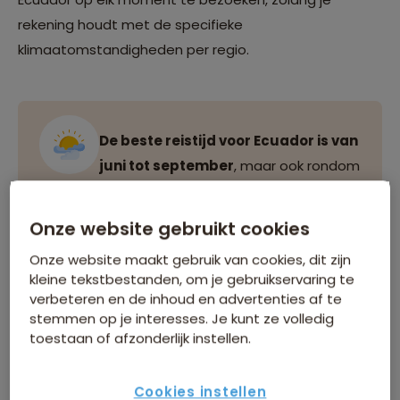
rekening houdt met de specifieke
klimaatomstandigheden per regio.
De beste reistijd voor Ecuador is van
juni tot september
, maar ook rondom
deze periode is reizen goed mogelijk.
Onze website gebruikt cookies
Onze website maakt gebruik van cookies, dit zijn
Klimaat in Ecuador
kleine tekstbestanden, om je gebruikservaring te
verbeteren en de inhoud en advertenties af te
Ecuador kent een breed scala aan klimaten, van
stemmen op je interesses. Je kunt ze volledig
toestaan of afzonderlijk instellen.
tropisch in het Amazonegebied tot koel in de bergen.
Dit betekent dat de beste reistijd sterk afhankelijk is
van de regio en het seizoen waarin je reist.
Cookies instellen