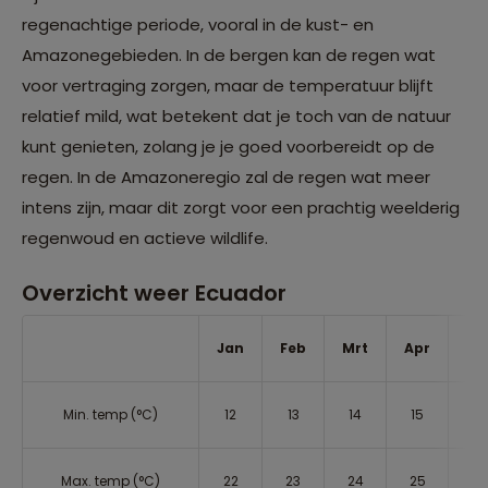
regenachtige periode, vooral in de kust- en
Amazonegebieden. In de bergen kan de regen wat
voor vertraging zorgen, maar de temperatuur blijft
relatief mild, wat betekent dat je toch van de natuur
kunt genieten, zolang je je goed voorbereidt op de
regen. In de Amazoneregio zal de regen wat meer
intens zijn, maar dit zorgt voor een prachtig weelderig
regenwoud en actieve wildlife.
Overzicht weer Ecuador
Jan
Feb
Mrt
Apr
Me
Min. temp (°C)
12
13
14
15
15
Max. temp (°C)
22
23
24
25
25