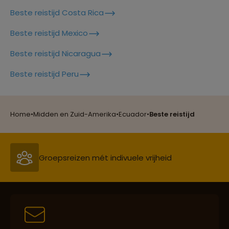
Beste reistijd Costa Rica
Beste reistijd Mexico
Beste reistijd Nicaragua
Beste reistijd Peru
Reizen met oog voor mens, cultuur en milieu
Home
•
Midden en Zuid-Amerika
•
Ecuador
•
Beste reistijd
Groepsreizen mét indivuele vrijheid
Persoonlijk en deskundig reisadvies