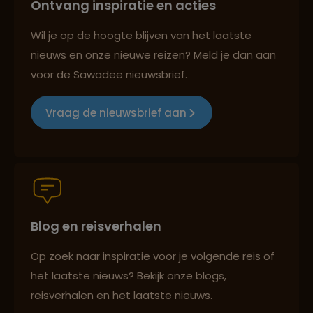
Ontvang inspiratie en acties
Best beoordeelde reisroutes
Wil je op de hoogte blijven van het laatste
nieuws en onze nieuwe reizen? Meld je dan aan
voor de Sawadee nieuwsbrief.
Reizen met oog voor mens, cultuur en milieu
Vraag de nieuwsbrief aan
Groepsreizen mét indivuele vrijheid
Blog en reisverhalen
Persoonlijk en deskundig reisadvies
Op zoek naar inspiratie voor je volgende reis of
het laatste nieuws? Bekijk onze blogs,
Best beoordeelde reisroutes
reisverhalen en het laatste nieuws.