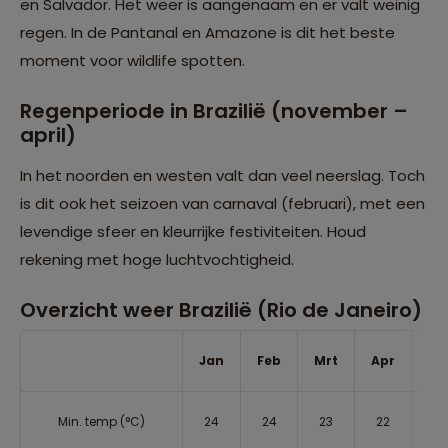
en Salvador. Het weer is aangenaam en er valt weinig
regen. In de Pantanal en Amazone is dit het beste
moment voor wildlife spotten.
Regenperiode in Brazilië (november –
april)
In het noorden en westen valt dan veel neerslag. Toch
is dit ook het seizoen van carnaval (februari), met een
levendige sfeer en kleurrijke festiviteiten. Houd
rekening met hoge luchtvochtigheid.
Overzicht weer Brazilië (Rio de Janeiro)
Jan
Feb
Mrt
Apr
Me
Min. temp (°C)
24
24
23
22
21