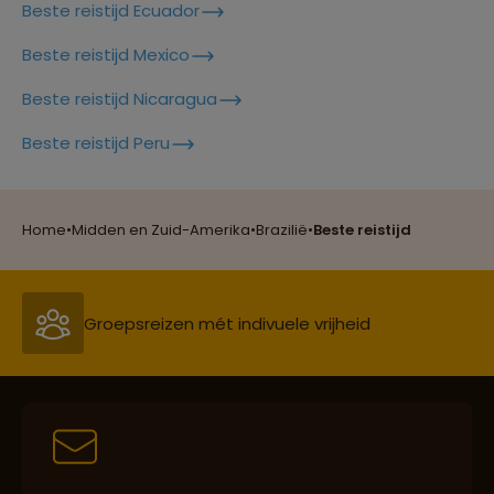
Beste reistijd Ecuador
Beste reistijd Mexico
Beste reistijd Nicaragua
Beste reistijd Peru
Reizen met oog voor mens, cultuur en milieu
Home
•
Midden en Zuid-Amerika
•
Brazilië
•
Beste reistijd
Groepsreizen mét indivuele vrijheid
Persoonlijk en deskundig reisadvies