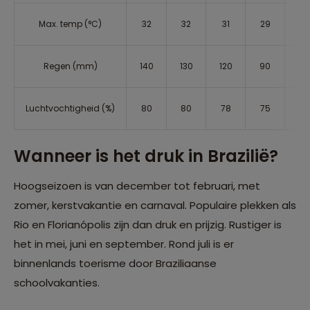
Max. temp (°C)
32
32
31
29
27
Regen (mm)
140
130
120
90
70
Luchtvochtigheid (%)
80
80
78
75
73
Wanneer is het druk in Brazilië?
Hoogseizoen is van december tot februari, met
zomer, kerstvakantie en carnaval. Populaire plekken als
Rio en Florianópolis zijn dan druk en prijzig. Rustiger is
het in mei, juni en september. Rond juli is er
binnenlands toerisme door Braziliaanse
schoolvakanties.