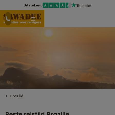
Uitstekend
Brazilië
Beste reistijd Brazilië