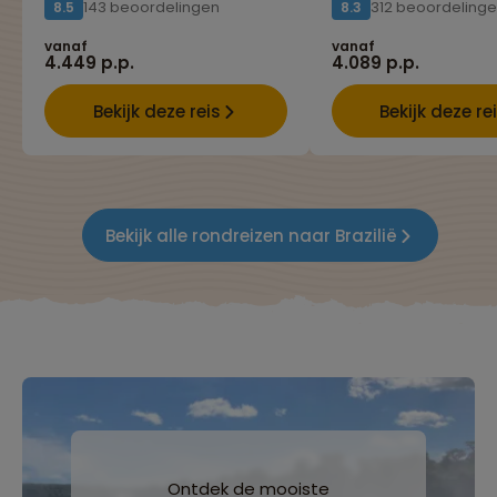
143 beoordelingen
312 beoordeling
8.5
8.3
vanaf
vanaf
4.449 p.p.
4.089 p.p.
Bekijk deze reis
Bekijk deze re
Bekijk alle rondreizen naar Brazilië
Ontdek de mooiste