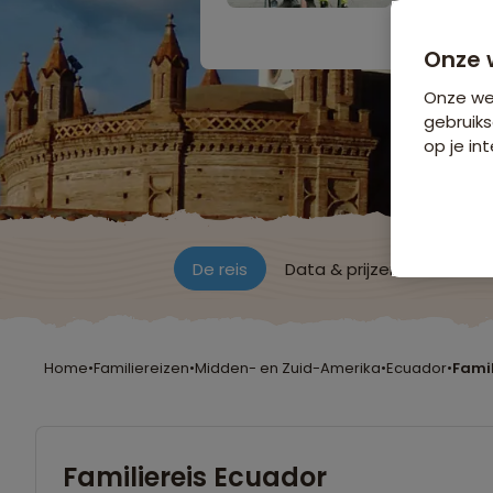
Bijkomende koste
Onze 
Onze web
gebruiks
op je int
De reis
Data & prijzen
Reisro
Home
•
Familiereizen
•
Midden- en Zuid-Amerika
•
Ecuador
•
Famil
Familiereis Ecuador