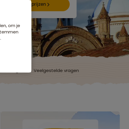
Data & prijzen
den, om je
e stemmen
.
ordelingen
Veelgestelde vragen