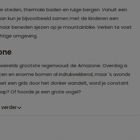
lle steden, thermale baden en ruige bergen. Vanuit een
n kun je bijvoorbeeld samen met de kinderen een
aar beneden sjezen op je mountainbike. Verken te voet
chtige omgeving.
one
's werelds grootste regenwoud: de Amazone. Overdag is
lanten en enorme bomen al indrukwekkend, maar 's avonds
et een gids door het donker wandelt, word je constant
aap? Of hoorde je een grote vogel?
 verder