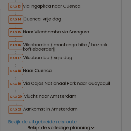
Via Ingapirca naar Cuenca
DAG 13
Cuenca, vrije dag
DAG 14
Naar Vilcabamba via Saraguro
DAG 15
Vilcabamba / mantengo hike / bezoek
DAG 16
koffieboerderij
Vilcabamba / vrije dag
DAG 17
Naar Cuenca
DAG 18
Via Cajas Nationaal Park naar Guayaquil
DAG 19
Vlucht naar Amsterdam
DAG 20
Aankomst in Amsterdam
DAG 21
Bekijk de uitgebreide reisroute
Bekijk de volledige planning