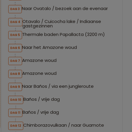
Naar Ovatalo / bezoek aan de evenaar
DAG 3
Otavalo / Cuicocha lake / Indiaanse
DAG 4
gastgezinnen
Thermale baden Papallacta (3200 m)
DAG 5
Naar het Amazone woud
DAG 6
Amazone woud
DAG 7
Amazone woud
DAG 8
Naar Baños / via een jungleroute
DAG 9
Baños / vrije dag
DAG 10
Baños / vrije dag
DAG 11
Chimborazovulkaan / naar Guamote
DAG 12