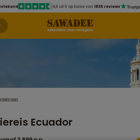
tstekend
4,6 uit 5 op basis van
1835 reviews
rdelingen
iereis Ecuador
vanaf 3.899 p.p.