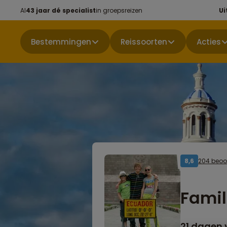
Al
43 jaar dé specialist
in groepsreizen
Ui
Bestemmingen
Reissoorten
Acties
204 beoo
8,6
Famil
21 dagen 