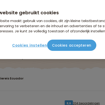
n €18,25 p.p. op basis van 4 personen
website gebruikt cookies
site maakt gebruik van cookies, dit zijn kleine tekstbestan
ervaring te verbeteren en de inhoud en advertenties af t
eresses. Je kunt ze volledig toestaan of afzonderlijk instellen
Cookies instellen
Cookies accepteren
ute
Verblijf & vervoer
Vluchtinfo
Praktisch
Beo
iereis Ecuador
204 beoordelingen
8,6