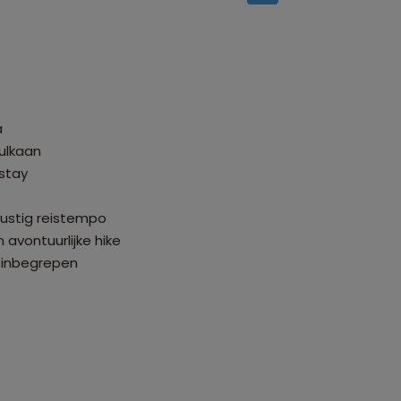
a
ulkaan
stay
rustig reistempo
 avontuurlijke hike
l inbegrepen