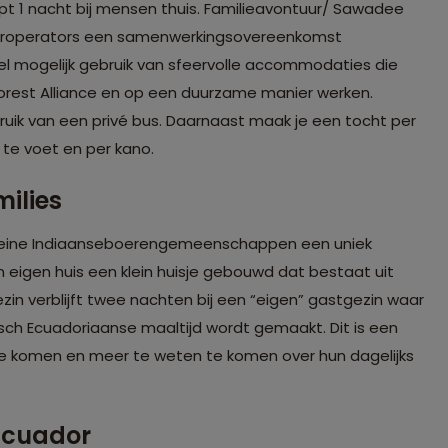
t 1 nacht bij mensen thuis. Familieavontuur/ Sawadee
ouroperators een samenwerkingsovereenkomst
l mogelijk gebruik van sfeervolle accommodaties die
est Alliance en op een duurzame manier werken.
ruik van een privé bus. Daarnaast maak je een tocht per
je te voet en per kano.
ilies
kleine Indiaanseboerengemeenschappen een uniek
n eigen huis een klein huisje gebouwd dat bestaat uit
n verblijft twee nachten bij een “eigen” gastgezin waar
sch Ecuadoriaanse maaltijd wordt gemaakt. Dit is een
te komen en meer te weten te komen over hun dagelijks
Ecuador