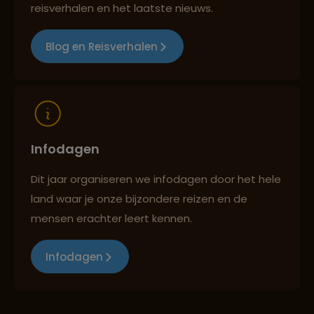
Best beoordeelde reisroutes
reisverhalen en het laatste nieuws.
Blog en Reisverhalen
Reizen met oog voor mens, cultuur en milieu
Infodagen
Dit jaar organiseren we infodagen door het hele
land waar je onze bijzondere reizen en de
mensen erachter leert kennen.
Infodagen