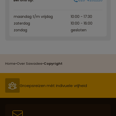
Bel ons op:
020-4202220
maandag t/m vrijdag
10:00 - 17:30
zaterdag
10:00 - 16:00
zondag
gesloten
Reizen met oog voor mens, cultuur en milieu
Home
•
Over Sawadee
•
Copyright
Groepsreizen mét indivuele vrijheid
Persoonlijk en deskundig reisadvies