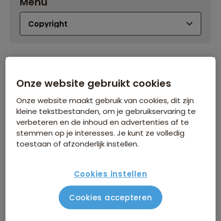
Menu
Copyright
Onze website gebruikt cookies
Onze website maakt gebruik van cookies, dit zijn
Alle rechten berusten bij Sawadee Reizen B.V., tenzij
kleine tekstbestanden, om je gebruikservaring te
verbeteren en de inhoud en advertenties af te
anders vermeld. Materiaal van derden wordt
stemmen op je interesses. Je kunt ze volledig
uitsluitend gebruikt met toestemming van de
toestaan of afzonderlijk instellen.
rechthebbenden. Mocht je ondanks onze
zorgvuldigheid menen rechten te kunnen ontlenen
Cookies instellen
aan materiaal op onze website, laat ons dat dan zo
spoedig mogelijk weten.
Cookies accepteren
Niets uit de uitgaven van Sawadee Reizen B.V. mag