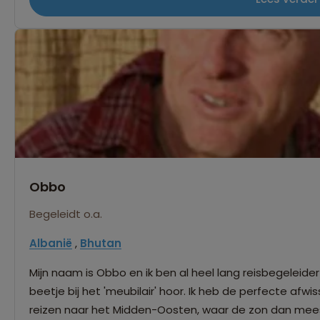
reisbegeleider heb ik gewerkt in Europa, Afrika en Zuid
Bangkok. Het fijne aan reizen begeleiden is voor mij 
indien nodig problemen op te lossen. Bijna alle landen zijn mijn favoriet. Mocht ik ooit de man van
mijn dromen tegen komen, dan ga ik graag nog eens terug
mijn vrije tijd blijf ik dichter bij huis en wandel ik graa
de rugzak. Ik kijk er naar uit jullie te ontmoeten en julli
Obbo
Begeleidt o.a.
Albanië
,
Bhutan
Mijn naam is Obbo en ik ben al heel lang reisbegeleider
beetje bij het 'meubilair' hoor. Ik heb de perfecte afwi
reizen naar het Midden-Oosten, waar de zon dan meesta