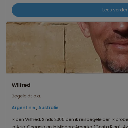
nu voor Japan is (terecht krijgt dit land niet de titel “ni
Lees verder
zoals Madagascar, Ethiopië of Tanzania, nog zo rauw, zo
kern van het bestaan kun je bijna niet komen. En dan Ind
en laten we het eten daar niet vergeten. En Tibet, oh 
magnifieke bergen en kloosters. In het kort: je kunt mi
zo hun charme en ik kan er geen genoeg van krijgen. Ik h
Wilfred
Begeleidt o.a.
Argentinië
,
Australië
Ik ben Wilfred. Sinds 2005 ben ik reisbegeleider. Ik pro
in Azië, Oceanië en in Midden-Amerika (Costa Rica). Az