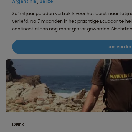
Argentinië
,
Belize
Zo’n 6 jaar geleden vertrok ik voor het eerst naar Lati
verliefd. Na 7 maanden in het prachtige Ecuador te heb
continent alleen nog maar groter geworden. Sindsdien is Latijns-Amerika niet meer weg te denken
uit mijn leven; Costa Rica, Bolivia, Ecuador, Peru, Chil
en relaxte bevolking, het magische Amazone regenwoud, eindeloze (hoog)vlaktes wa
Lees verder
niemand tegen komt, eeuwenoude culturen, paradijselijke 
dit is voor mij het mooiste continent op aarde en dat wil ik jullie gr
pas echt bij als je het land goed leert kennen. Het pro
het ruiken van andere geuren, communiceren met de lokale bevolking, de
land leren kennen en nieuwsgierig zijn. Iedere reiziger 
het reizen in een groep ook zo leuk. Samen zie je veel meer en deel je de on
momenten. Gaan jullie mee op avontuur?
Derk