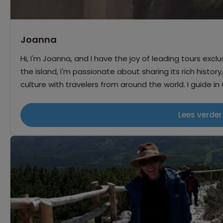
Joanna
Hi, I'm Joanna, and I have the joy of leading tours exclu
the island, I'm passionate about sharing its rich histor
culture with travelers from around the world. I guide in 
language to connect with people and bring Cyprus to l
free time, I enjoy traveling, hiking, reading, and carin
Lees verder
Guiding allows me to combine everything I love: nature, 
forward to welcoming you and sharing the Cyprus I kno