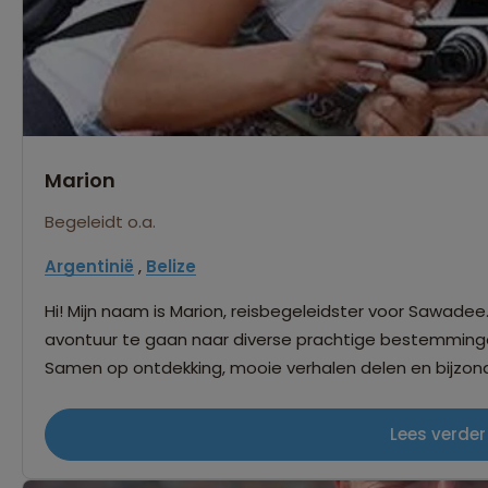
het nu een backpack-reis is óf één op vijf-sterren ni
2000 heb ik zowat alle Zomer- en Winterspelen én W
was het WK in Brazilië én de Rio Olympics voor mij de m
combinatie met de opvoeding van mijn twee lieve kinde
leven geworden! &gt; Met trots en plezier probeer ik mijn enthousiasme tijdens de reis op de groep
over te brengen. Tot snel/sampai jumpa!
Marion
Begeleidt o.a.
Argentinië
,
Belize
Hi! Mijn naam is Marion, reisbegeleidster voor Sawadee
avontuur te gaan naar diverse prachtige bestemminge
Samen op ontdekking, mooie verhalen delen en bijzon
geweldig! Hoewel elke reis iets unieks heeft, trekken L
prachtige natuur, de lokale bevolking met hun eigen 
Lees verder
begroetingen, de vrolijke kleuren, dans & muziek, het he
roepen me om weer op avontuur te gaan! Ga je mee?