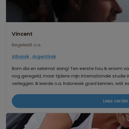
Vincent
Begeleidt o.a.
Albanië
,
Argentinië
Bom dia en selamat siang! Ten eerste hou ik enorm v
nog geregeld, maar tijdens mijn internationale studie i
verleggen. Ik leerde o.a. Indonesië goed kennen, wát ee
het blijft gelukkig een rode draad in mijn leven. Na jaren
Caribische landen gewoond te hebben, kozen mijn toen
Lees verder
te settelen en wel in Ubatuba, de Costa Verde. Werken
dan vooral voor Noord-Amerikaanse meeting & incentiv
plannen in combinatie met bijvoorbeeld congressen of
wereldwijde baan en niets vind ik leuker om zo de erva