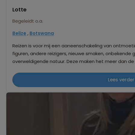
Lotte
Begeleidt o.a.
Belize
,
Botswana
Reizen is voor mij een aaneenschakeling van ontmoeti
figuren, andere reizigers, nieuwe smaken, onbekende 
overweldigende natuur. Deze maken het meer dan de 
poosje achter te laten. Ik ben een storyteller en ga steeds op zoek naar net die bijzondere
belevenissen waar ik zo graag verhalen over vertel. Ee
Lees verder
herinnering is het allermooiste souvenir. Ik zie het dan ook als mijn taak om ervoor dat de reis die
we samen maken voor iedereen een prachtig verhaal