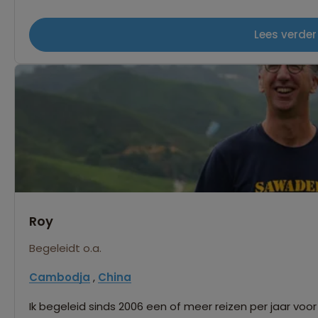
Penang. Food is one of my specialties due to my love 
from heritage tour/walk. Being a Malaysian & a stake
Lees verder
meet and make friends with people from different backg
extend but I also learn from the guests in return of the
caring and passionate individual, I am proud to exten
guests whether it is our rich culture, heritage or history 
home.
Roy
Begeleidt o.a.
Cambodja
,
China
Ik begeleid sinds 2006 een of meer reizen per jaar voor