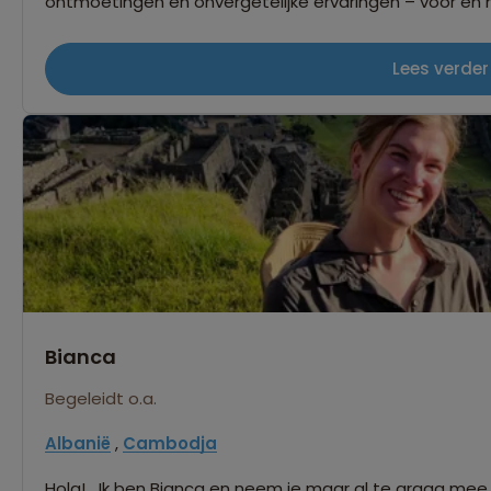
ontmoetingen en onvergetelijke ervaringen – voor en me
mooiste manieren om herinneringen te maken die je de 
een groot cadeau om te mogen genieten van de natu
Lees verder
wereld te bieden heeft. Leuk weetje: ik volgde een th
heenreis mijn broer in Shanghai en reisde daarna do
me altijd is bijgebleven. Ik kijk ernaar uit jullie te ontm
Bianca
Begeleidt o.a.
Albanië
,
Cambodja
Hola! Ik ben Bianca en neem je maar al te graag me