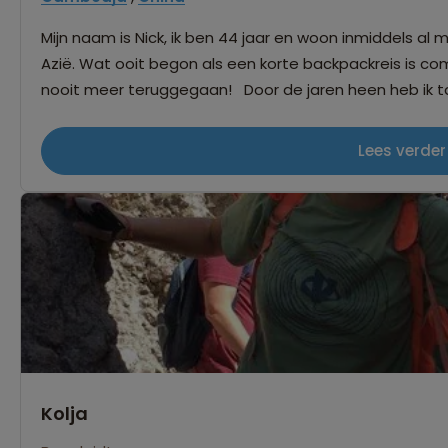
Mijn naam is Nick, ik ben 44 jaar en woon inmiddels al 
Azië. Wat ooit begon als een korte backpackreis is c
nooit meer teruggegaan! Door de jaren heen heb ik tal
reisleider deel ik met veel plezier niet alleen de bek
verborgen pareltjes. Mijn doel is om van elke reis een
Lees verder
goede mix van cultuur, avontuur en een flinke dosis hu
gaan en geen zorgen: ik raak zelden de weg kwijt… mee
Kolja