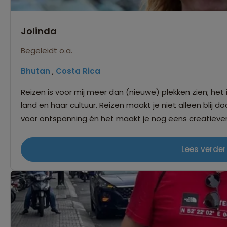
Jolinda
Begeleidt o.a.
Bhutan
,
Costa Rica
Reizen is voor mij meer dan (nieuwe) plekken zien; he
land en haar cultuur. Reizen maakt je niet alleen blij door allemaal nieuwe prikkels, het zorgt ook
voor ontspanning én het maakt je nog eens creatiever 
krijg je dat speciale geluksmoment wanneer je op een t
om je heen kijkt, de andere keer als je een wereldwonde
Lees verder
mij lastig is te zeggen wat mijn favoriete bestemming i
van gezellige markten en verlaten stranden. Ik verwond
van traditionele gebruiken en gewoonten. Mijn enthous
anderen. Wat mijn werk als reisbegeleider vooral zo f
hoe ze de reis beleven en dat we er samen een pracht
wereldwijd voor Sawadee op pad, van Azië tot Latijns