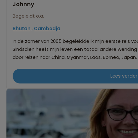
Johnny
Begeleidt o.a.
Bhutan
,
Cambodja
In de zomer van 2005 begeleidde ik mijn eerste reis vo
Sindsdien heeft mijn leven een totaal andere wending 
door reizen naar China, Myanmar, Laos, Borneo, Japan,
het einde nog lang niet in zicht, want het blijft een 
dagelijks leven te laten zien in een ander land. Ik gen
Lees verder
die ene verborgen tempel die niet in de reisgidsen sta
andere culturen. Ik geniet hier elke keer weer van en ik 
deze landen te laten zien. Hopelijk tot snel!