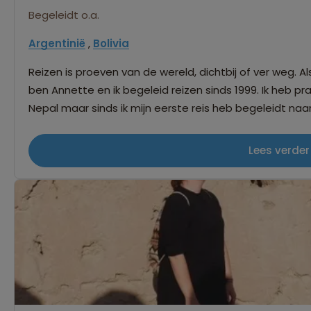
Begeleidt o.a.
Argentinië
,
Bolivia
Reizen is proeven van de wereld, dichtbij of ver weg. Als 
ben Annette en ik begeleid reizen sinds 1999. Ik heb p
Nepal maar sinds ik mijn eerste reis heb begeleidt naa
Latijns-Amerika én daar doorheen reizen te maken hee
landschappen, dans en muziek, culturen, de prachtig
Lees verder
en contrasten pakt me elke keer weer. Sinds 2008 begel
Amerika in onder andere Peru, Ecuador, Mexico, Patago
Spanje en Iran. En het aller leukste is om de passie d
delen.