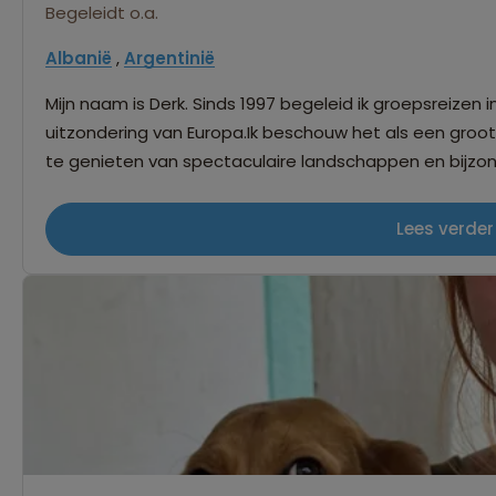
Begeleidt o.a.
Albanië
,
Argentinië
Mijn naam is Derk. Sinds 1997 begeleid ik groepsreizen in
uitzondering van Europa.Ik beschouw het als een gro
te genieten van spectaculaire landschappen en bijzon
gemotoriseerd vervoer. Contact met mensen vind ik m
medereizigers zijn, of personen uit andere culturen. He
Lees verder
waarden en het werkt verrassend. De wereld is zo diver