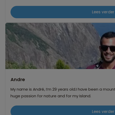
combinatie van gastvrijheid, oude steden en woestijnlandschappen. En in de 
dan vind je me in Indonesië waar ik al vele, vele reize
Lees verder
tweede vaderland. Ik heb er diverse malen gewoond, sp
het water. Maar hoe vaak ik er ook geweest ben, ik ra
rijstvelden, watertand elke keer opnieuw van een rijstt
hartverwarmende vriendelijkheid van de bevolking!
Andre
My name is André, I’m 29 years old.I have been a mounta
huge passion for nature and for my Island.
Lees verder