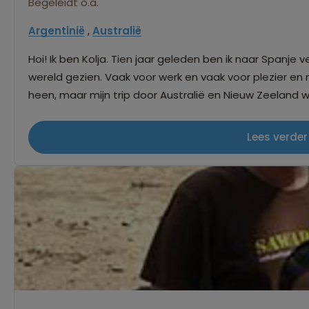
Begeleidt o.a.
Argentinië
,
Australië
Hoi! Ik ben Kolja. Tien jaar geleden ben ik naar Spanje 
wereld gezien. Vaak voor werk en vaak voor plezier en mi
heen, maar mijn trip door Australië en Nieuw Zeeland
Zuid-Amerika een favoriet, vanwege de prachtige natu
eigenlijk wil ik de hele wereld zien: op Safari door Afrika
Lees verder
naar het extreem koude Antartica te kunnen maken. Wa
van actieve reizen, waarbij ik me graag laat verrassen
het allermooist aan reizen vind, is de interactie met d
delen en leren van onze diversiteit. Ik heb een enorme
werk is dat ik die passie ook met andere reizigers mag