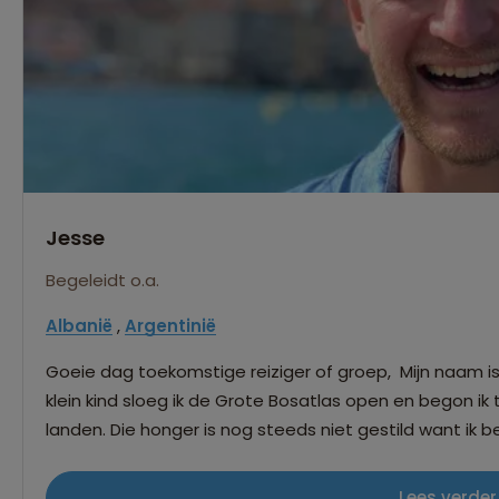
Jesse
Begeleidt o.a.
Albanië
,
Argentinië
Goeie dag toekomstige reiziger of groep, Mijn naam is 
klein kind sloeg ik de Grote Bosatlas open en begon ik t
landen. Die honger is nog steeds niet gestild want ik
bekende bestemmingen. Naast reizen begeleiden, werk i
Ik vind dit een fijne combinatie met in Nederland zijn en
Lees verder