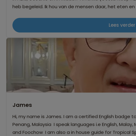
heb begeleid. Ik hou van de mensen daar, het eten en 
functioneert. Door de verschillen in religie en economi
De liefde voor eten verbindt alle landen in Azië. Wat kan
Lees verder
een feest. In Costa Rica kom ik graag om de fantast
leven moeten vieren. Sinds 2023 kom ik met veel plezie
grote reis heb gemaakt. De natuur is overweldigend en 
ontdekken wat je nog nooit hebt gezien. Bij groepsreiz
belangrijk. Ik probeer dat zo veel mogelijk in de reizen 
organiseren, maar ga ook gerust je eigen gang als je da
het land ervaren. Wellicht tot gauw ergens in Azië, Oce
James
Hi, my name is James. I am a certified English badge tou
Penang, Malaysia I speak languages i.e English, Malay
and Foochow I am also a in house guide for Tropical S