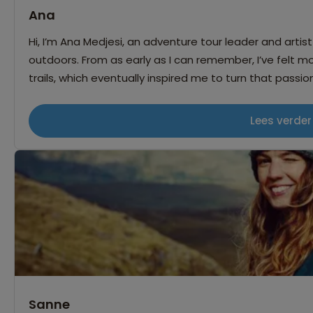
Ana
Hi, I’m Ana Medjesi, an adventure tour leader and artist
outdoors. From as early as I can remember, I’ve felt mo
trails, which eventually inspired me to turn that passio
adventure-filled journeys. With a background in Psycho
travel, enjoying not just the landscapes we cross but
Lees verder
way. Meeting and welcoming adventurous people from a
rewarding aspects of my work. As both a guide and an 
chance to notice the details—whether it’s the play of l
campfire, or the shared sense of achievement after a 
Sanne