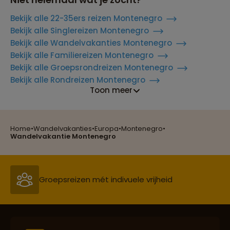
Bekijk alle 22-35ers reizen Montenegro
Bekijk alle Singlereizen Montenegro
Bekijk alle Wandelvakanties Montenegro
Bekijk alle Familiereizen Montenegro
Bekijk alle Groepsrondreizen Montenegro
Bekijk alle Rondreizen Montenegro
Toon meer
Home
•
Wandelvakanties
•
Europa
•
Montenegro
•
Reizen met oog voor mens, cultuur en milieu
Wandelvakantie Montenegro
Groepsreizen mét indivuele vrijheid
Persoonlijk en deskundig reisadvies