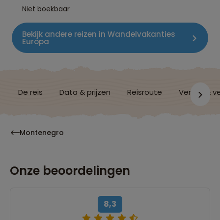
Niet boekbaar
Bekijk andere reizen in Wandelvakanties
Europa
De reis
Data & prijzen
Reisroute
Verblijf & v
Montenegro
Onze beoordelingen
8,3