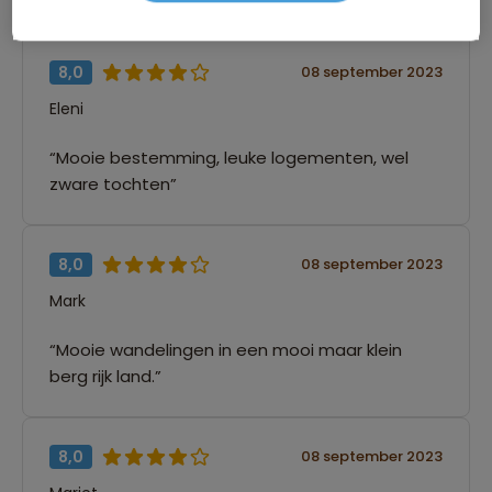
8,0
08 september 2023
Eleni
“Mooie bestemming, leuke logementen, wel
zware tochten”
8,0
08 september 2023
Mark
“Mooie wandelingen in een mooi maar klein
berg rijk land.”
8,0
08 september 2023