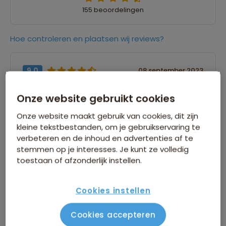
155 beoordelingen
Hoe controleren en plaatsen wij reviews?
9,0
08 september 2023
Laura
Onze website gebruikt cookies
“heel afwisselende onderkomens. prachtige
Onze website maakt gebruik van cookies, dit zijn
natuur, heel mooie wandelingen, fijn land”
kleine tekstbestanden, om je gebruikservaring te
verbeteren en de inhoud en advertenties af te
stemmen op je interesses. Je kunt ze volledig
9,0
08 september 2023
toestaan of afzonderlijk instellen.
Greta
Cookies instellen
“Mooi landschap, bergachtig (wel zware
tochten), leuke accomodaties op speciale
Cookies accepteren
plaatsen”