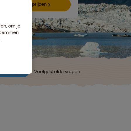
Data & prijzen
den, om je
e stemmen
.
ordelingen
Veelgestelde vragen