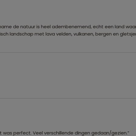
 name de natuur is heel adembenemend, echt een land waar
isch landschap met lava velden, vulkanen, bergen en gletsjer
st was perfect. Veel verschillende dingen gedaan/gezien.”