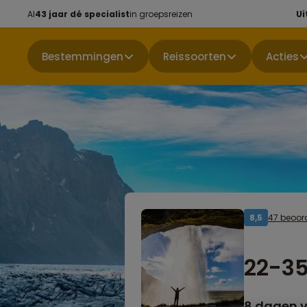
Al
43 jaar dé specialist
in groepsreizen
Ui
Bestemmingen
Reissoorten
Acties
47 beoor
8,5
22-35
8 dagen v