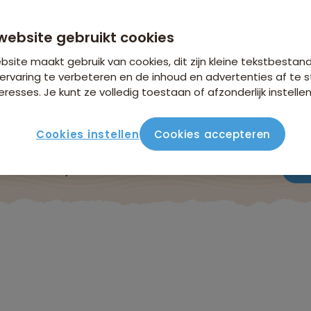
n €26,25 p.p. op basis van 2 personen
website gebruikt cookies
site maakt gebruik van cookies, dit zijn kleine tekstbestan
ervaring te verbeteren en de inhoud en advertenties af t
eresses. Je kunt ze volledig toestaan of afzonderlijk instellen
Cookies instellen
Cookies accepteren
ute
Verblijf & vervoer
Vluchtinfo
Praktisch
Beo