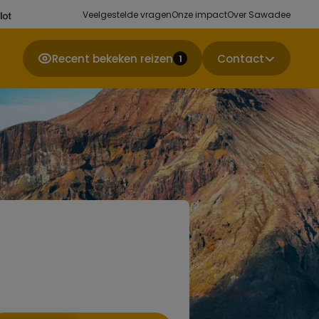
Veelgestelde vragen
Onze impact
Over Sawadee
Recent bekeken reizen
Contact
1