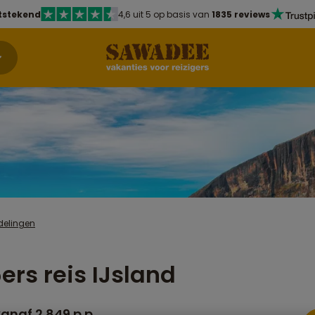
tstekend
4,6 uit 5 op basis van
1835 reviews
delingen
ers reis IJsland
anaf 2.849 p.p.