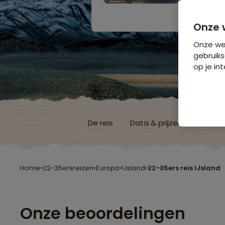
Bijkomende koste
Onze 
Onze web
gebruiks
op je int
De reis
Data & prijzen
Reisro
Home
•
22-35ersreizen
•
Europa
•
IJsland
•
22-35ers reis IJsland
Onze beoordelingen