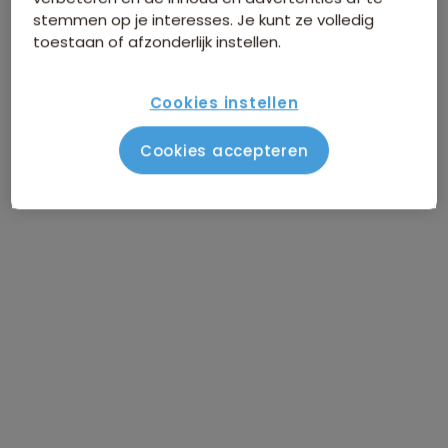
stemmen op je interesses. Je kunt ze volledig
toestaan of afzonderlijk instellen.
Cookies instellen
Route IJsland
Cookies accepteren
Vlucht naar Reykjavik
DAG 1
Bezoek aan de Gouden Cirkel van
DAG 2
IJsland
Thórsmörk - superjeep tour
DAG 3
Thórsmörk - hike
DAG 4
Seljandafoss, Skogafoss, Reynisfjara
DAG 5
Beach & Jökulsárlón
Vatnajökull gletsjer hike (optioneel)
DAG 6
Naar Reykjavik / vrije dag
DAG 7