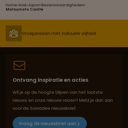
Home
•
Azië
•
Japan
•
Bezienswaardigheden
•
Groepsreizen mét indivuele vrijheid
Matsumoto Castle
Lees meer over Osaka
Persoonlijk en deskundig reisadvies
Lees meer over Osaka Castle
Lees meer over Shibuya
Best beoordeelde reisroutes
Ontvang inspiratie en acties
Lees meer over Shinjuku
Reizen met oog voor mens, cultuur en milieu
Wil je op de hoogte blijven van het laatste
nieuws en onze nieuwe reizen? Meld je dan aan
Lees meer over Team Labs Tokyo
voor de Sawadee nieuwsbrief.
Groepsreizen mét indivuele vrijheid
Vraag de nieuwsbrief aan
Lees meer over Tokyo Tower