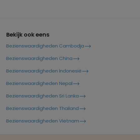
Tokyo
Lees meer over Kinkakuji
Bekijk ook eens
Bezienswaardigheden Cambodja
Lees meer over Kiyomizu Dera
Bezienswaardigheden China
Bezienswaardigheden Indonesië
Lees meer over Kuromon Ichiba
Market
Bezienswaardigheden Nepal
Bezienswaardigheden Sri Lanka
Lees meer over Kyoto
Bezienswaardigheden Thailand
Reizen met oog voor mens, cultuur en milieu
Bezienswaardigheden Vietnam
Lees meer over Mount Fuji