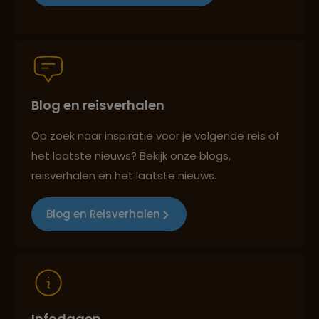
Persoonlijk en deskundig reisadvies
Lees meer over Umeda Sky Building
Blog en reisverhalen
Best beoordeelde reisroutes
Op zoek naar inspiratie voor je volgende reis of
het laatste nieuws? Bekijk onze blogs,
Reizen met oog voor mens, cultuur en milieu
reisverhalen en het laatste nieuws.
Blog en Reisverhalen
Infodagen