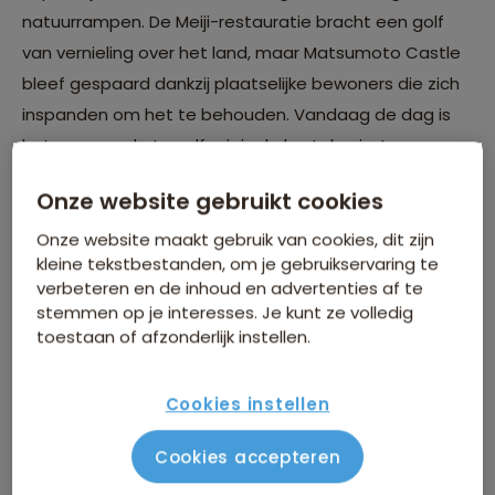
natuurrampen. De Meiji-restauratie bracht een golf
van vernieling over het land, maar Matsumoto Castle
bleef gespaard dankzij plaatselijke bewoners die zich
inspanden om het te behouden. Vandaag de dag is
het een van de twaalf originele kastelen in Japan, een
nationale schat met een geschiedenis die
Onze website gebruikt cookies
herinneringen omvat aan feodale heersers, hun
ondergang en hun nalatenschap.
Onze website maakt gebruik van cookies, dit zijn
kleine tekstbestanden, om je gebruikservaring te
verbeteren en de inhoud en advertenties af te
stemmen op je interesses. Je kunt ze volledig
toestaan of afzonderlijk instellen.
Cookies instellen
Cookies accepteren