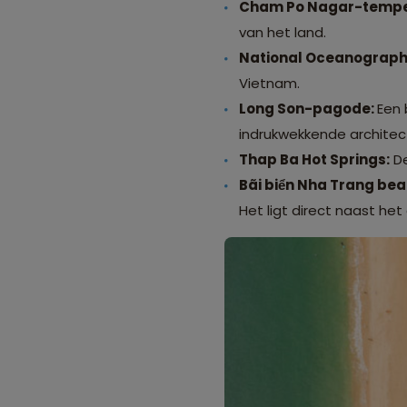
Cham Po Nagar-tempe
van het land.
National Oceanograph
Vietnam.
Long Son-pagode:
Een 
indrukwekkende architec
Thap Ba Hot Springs:
De
Bãi biển Nha Trang bea
Het ligt direct naast het