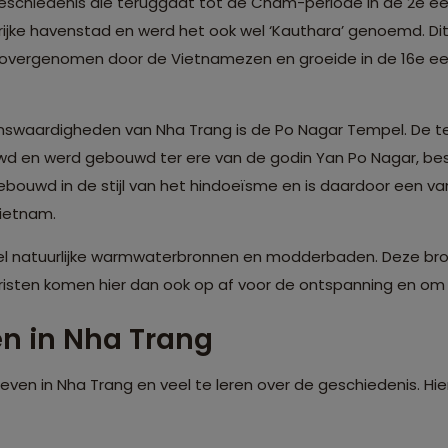
eschiedenis die teruggaat tot de Cham-periode in de 2e eeu
ijke havenstad en werd het ook wel ‘Kauthara’ genoemd. Dit
r overgenomen door de Vietnamezen en groeide in de 16e eeu
nswaardigheden van Nha Trang is de Po Nagar Tempel. De te
d en werd gebouwd ter ere van de godin Yan Po Nagar, bes
ebouwd in de stijl van het hindoeïsme en is daardoor een v
ietnam.
veel natuurlijke warmwaterbronnen en modderbaden. Deze b
isten komen hier dan ook op af voor de ontspanning en om w
en in Nha Trang
even in Nha Trang en veel te leren over de geschiedenis. Hierb