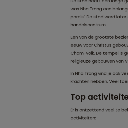
De stad heeft een lange g
was Nha Trang een belangr
parels’. De stad werd late
handelscentrum.
Een van de grootste bezie
eeuw voor Christus gebouw
Cham-volk. De tempel is g
religieuze gebouwen van V
In Nha Trang vind je ook 
krachten hebben. Veel toer
Top activiteit
Er is ontzettend veel te bel
activiteiten: