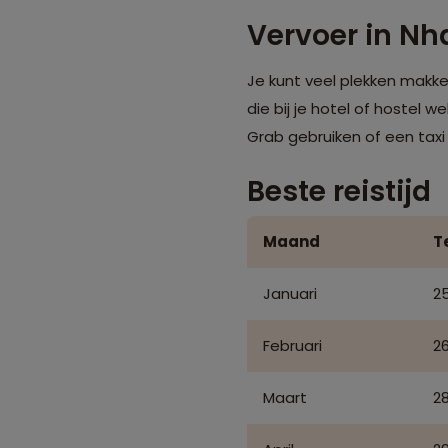
Vervoer in Nh
Je kunt veel plekken makkel
die bij je hotel of hostel we
Grab gebruiken of een taxi 
Beste reistijd
Maand
T
Januari
25
Februari
26
Maart
28