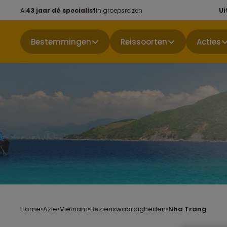
Al
43 jaar dé specialist
in groepsreizen
Ui
Bestemmingen
Reissoorten
Acties
Home
•
Azië
•
Vietnam
•
Bezienswaardigheden
•
Nha Trang