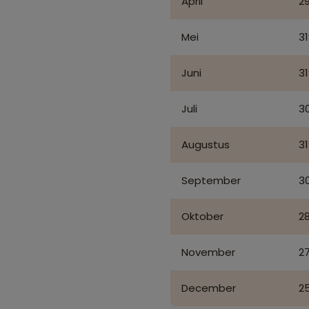
April
29
Mei
31
Juni
31
Juli
3
Augustus
31
September
3
Oktober
28
November
27
December
25