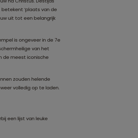
w na Christus. Destijds
 betekent ‘plaats van de
w uit tot een belangrijk
mpel is ongeveer in de 7e
chermheilige van het
an de meest iconische
ronnen zouden helende
eer volledig op te laden.
ij een lijst van leuke