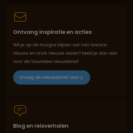
Persoonlijk en deskundig reisadvies
Lees meer over My Son
Ontvang inspiratie en acties
Lees meer over Nha Trang
Best beoordeelde reisroutes
Wil je op de hoogte blijven van het laatste
nieuws en onze nieuwe reizen? Meld je dan aan
Lees meer over Quy Nhon
voor de Sawadee nieuwsbrief.
Reizen met oog voor mens, cultuur en milieu
Vraag de nieuwsbrief aan
Lees meer over Sapa
Groepsreizen mét indivuele vrijheid
Lees meer over Tam Coc
Blog en reisverhalen
Persoonlijk en deskundig reisadvies
Lees meer over War Remnants