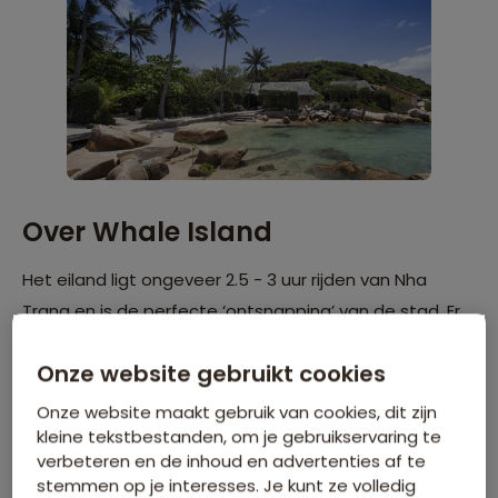
Over Whale Island
Het eiland ligt ongeveer 2.5 - 3 uur rijden van Nha
Trang en is de perfecte ‘ontsnapping’ van de stad. Er
wonen haast geen mensen en er zit precies één
Onze website gebruikt cookies
resort op het gehele eiland. Het eiland zelf is een
populaire duik spot. Sinds 2002 zit de duikschool
Onze website maakt gebruik van cookies, dit zijn
Rainbow Divers - Whale Island op het eiland die
kleine tekstbestanden, om je gebruikservaring te
verbeteren en de inhoud en advertenties af te
verschillende excursies aanbiedt voor beginners en
stemmen op je interesses. Je kunt ze volledig
gevorderden. Uiteraard kun je ook op je eigen houtje