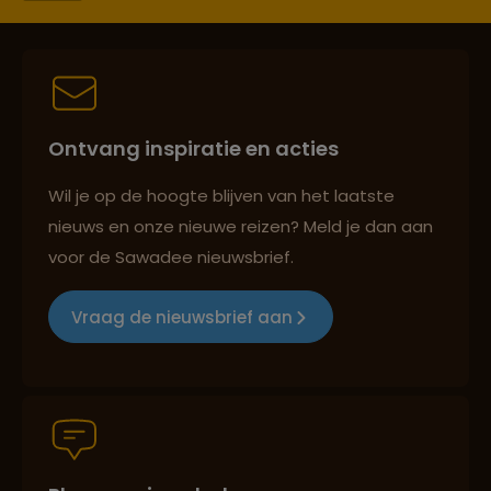
Lees meer over Nha Trang
Best beoordeelde reisroutes
Ontvang inspiratie en acties
Lees meer over Quy Nhon
Reizen met oog voor mens, cultuur en milieu
Wil je op de hoogte blijven van het laatste
nieuws en onze nieuwe reizen? Meld je dan aan
Lees meer over Sapa
voor de Sawadee nieuwsbrief.
Groepsreizen mét indivuele vrijheid
Vraag de nieuwsbrief aan
Lees meer over Tam Coc
Persoonlijk en deskundig reisadvies
Lees meer over War Remnants
Museum