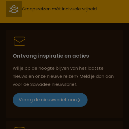
Groepsreizen mét indivuele vrijheid
Persoonlijk en deskundig reisadvies
Ontvang inspiratie en acties
Best beoordeelde reisroutes
Wil je op de hoogte blijven van het laatste
nieuws en onze nieuwe reizen? Meld je dan aan
voor de Sawadee nieuwsbrief.
Reizen met oog voor mens, cultuur en milieu
Vraag de nieuwsbrief aan
Groepsreizen mét indivuele vrijheid