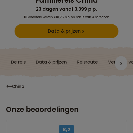
Familiereis China
23 dagen vanaf 3.399 p.p.
Bijkomende kosten €18,25 p.p. op basis van 4 personen
Data & prijzen
De reis
Data & prijzen
Reisroute
Verblijf & v
China
Onze beoordelingen
8,2