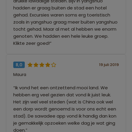
drukke lawaaiige steden. Bijv in yangshuo
hadden er graag buiten de stad een hotel
gehad. Excursies waren soms erg toeristisch
zoals in yangshuo graag meer buiten yangshuo
tocht gehad. Maar al met al hebben we enorm
genoten. We hadden een hele leuke groep.
Klikte zeer goed!”
8,0
19 juli 2019
Maura
“Ik vond het een ontzettend mooi land. We
hebben erg veel gezien dat vond ik juist leuk.
Het zijn wel veel steden (wat is China ook wel
een dorp wordt genoemd is voor ons echt een
stad). De sawadee app vond ik handig dan kon
je gemakkelijk opzoeken welke dag je wat ging
doen.”