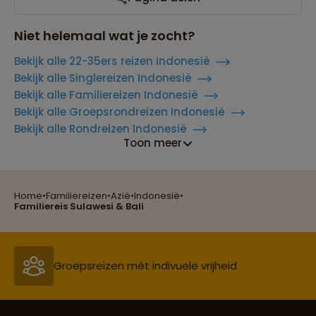
Niet helemaal wat je zocht?
Bekijk alle 22-35ers reizen Indonesië
Bekijk alle Singlereizen Indonesië
Bekijk alle Familiereizen Indonesië
Bekijk alle Groepsrondreizen Indonesië
Bekijk alle Rondreizen Indonesië
Toon meer
Home
•
Familiereizen
•
Azië
•
Indonesië
•
Reizen met oog voor mens, cultuur en milieu
Familiereis Sulawesi & Bali
Groepsreizen mét indivuele vrijheid