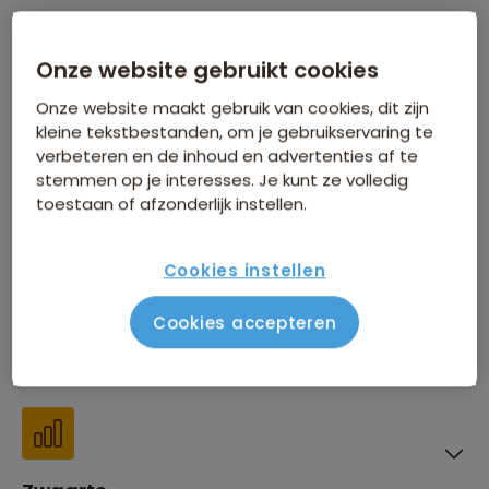
Inbegrepen in de reissom
Onze website gebruikt cookies
Onze website maakt gebruik van cookies, dit zijn
kleine tekstbestanden, om je gebruikservaring te
verbeteren en de inhoud en advertenties af te
Financiën
stemmen op je interesses. Je kunt ze volledig
toestaan of afzonderlijk instellen.
Cookies instellen
Cookies accepteren
Beste reistijd