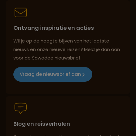
Persoonlijk en deskundig reisadvies
Ontvang inspiratie en acties
Best beoordeelde reisroutes
Wil je op de hoogte blijven van het laatste
nieuws en onze nieuwe reizen? Meld je dan aan
voor de Sawadee nieuwsbrief.
Reizen met oog voor mens, cultuur en milieu
Vraag de nieuwsbrief aan
Groepsreizen mét indivuele vrijheid
Blog en reisverhalen
Persoonlijk en deskundig reisadvies