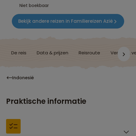
Niet boekbaar
Bekijk andere reizen in Familiereizen Azië
De reis
Data & prijzen
Reisroute
Verblijf & v
Indonesië
Praktische informatie