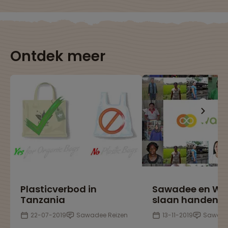
Ontdek meer
Plasticverbod in
Sawadee en Wak
Tanzania
slaan handen i
22-07-2019
Sawadee Reizen
13-11-2019
Sawade