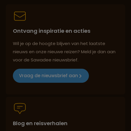
Persoonlijk en deskundig reisadvies
Ontvang inspiratie en acties
Best beoordeelde reisroutes
Wil je op de hoogte blijven van het laatste
nieuws en onze nieuwe reizen? Meld je dan aan
voor de Sawadee nieuwsbrief.
Reizen met oog voor mens, cultuur en milieu
Vraag de nieuwsbrief aan
Groepsreizen mét indivuele vrijheid
Blog en reisverhalen
Persoonlijk en deskundig reisadvies