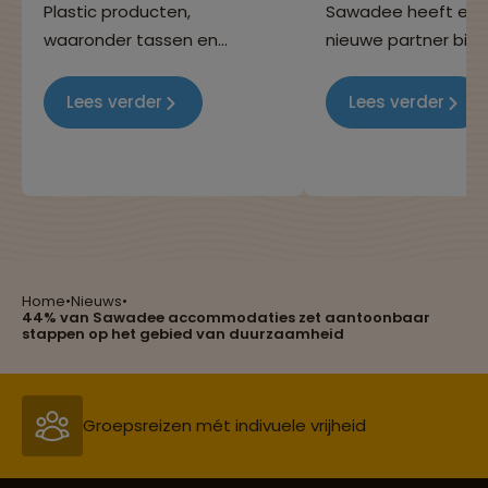
Plastic producten,
Sawadee heeft er 
waaronder tassen en
nieuwe partner bij, W
flessen, veroorzaken
een Nederlandse st
wereldwijd grote
die via haar crowdf
Lees verder
Lees verder
milieuproblemen. De regering
platform kleine leni
van Tanzania heeft daarom
verstrekt aan onde
besloten om het gebruik van
in ontwikkelingsland
plastic tasjes (ongeacht hun
dikte en grootte) per 1 juni
2019 te verbieden.
Home
•
Nieuws
•
Reizen met oog voor mens, cultuur en milieu
44% van Sawadee accommodaties zet aantoonbaar
stappen op het gebied van duurzaamheid
Groepsreizen mét indivuele vrijheid