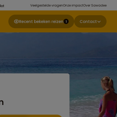
Veelgestelde vragen
Onze impact
Over Sawadee
Recent bekeken reizen
Contact
1
n