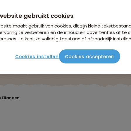
n €18,25 p.p. op basis van 4 personen
website gebruikt cookies
site maakt gebruik van cookies, dit zijn kleine tekstbestan
ervaring te verbeteren en de inhoud en advertenties af t
eresses. Je kunt ze volledig toestaan of afzonderlijk instellen
Cookies instellen
Cookies accepteren
ute
Verblijf & vervoer
Vluchtinfo
Praktisch
Beo
a Eilanden