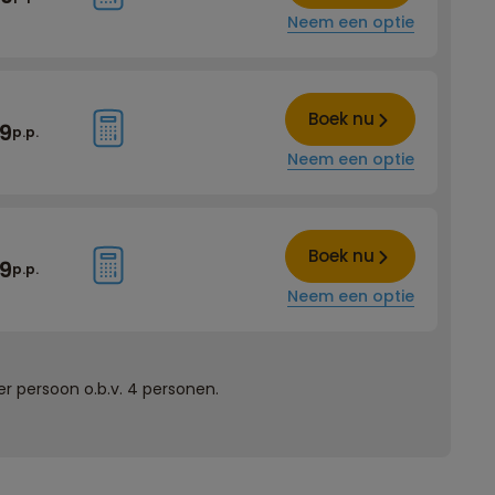
Neem een optie
Boek nu
49
p.p.
Neem een optie
Boek nu
49
p.p.
Neem een optie
r persoon o.b.v. 4 personen.