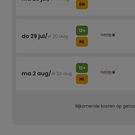
EN
12+
do 29 jul
/
vr 20 aug
NL
12+
ma 2 aug
/
di 24 aug
NL
Bijkomende kosten op getoon