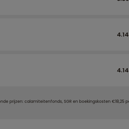
4.1
4.1
de prijzen: calamiteitenfonds, SGR en boekingskosten €18,25 pe