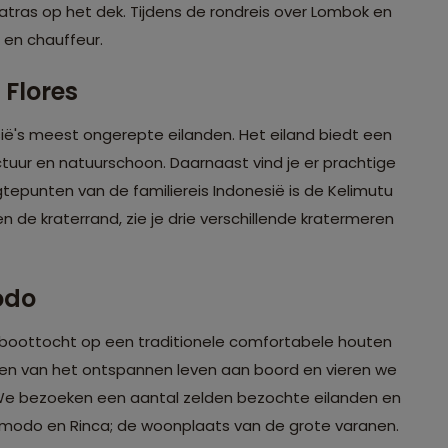
tras op het dek. Tijdens de rondreis over Lombok en
 en chauffeur.
Flores
sië's meest ongerepte eilanden. Het eiland biedt een
ctuur en natuurschoon. Daarnaast vind je er prachtige
gtepunten van de familiereis Indonesië is de Kelimutu
de kraterrand, zie je drie verschillende kratermeren
odo
 boottocht op een traditionele comfortabele houten
en van het ontspannen leven aan boord en vieren we
 We bezoeken een aantal zelden bezochte eilanden en
omodo en Rinca; de woonplaats van de grote varanen.