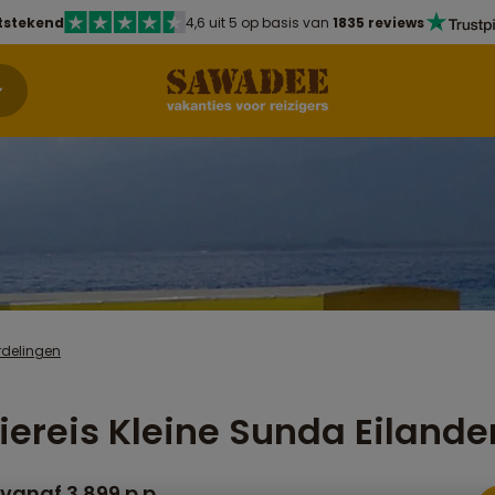
tstekend
4,6 uit 5 op basis van
1835 reviews
rdelingen
iereis Kleine Sunda Eilande
vanaf 3.899 p.p.