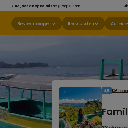
Al
43 jaar dé specialist
in groepsreizen
Ui
Bestemmingen
Reissoorten
Acties
106 beoo
8,5
Famil
23 dagen 