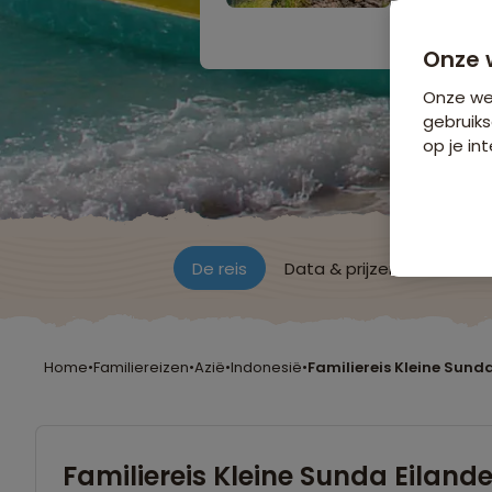
Bijkomende koste
Onze 
Onze web
gebruiks
op je int
De reis
Data & prijzen
Reisro
Home
•
Familiereizen
•
Azië
•
Indonesië
•
Familiereis Kleine Sund
Familiereis Kleine Sunda Eiland