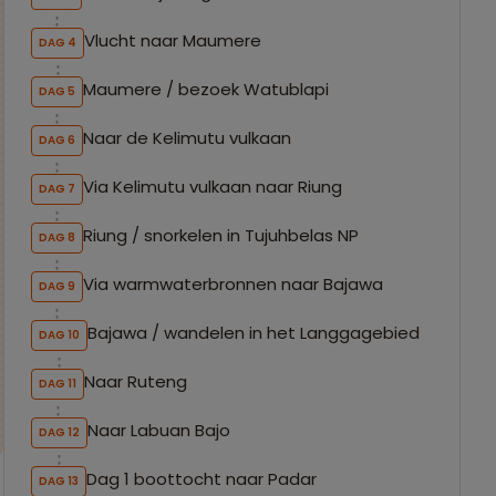
Vlucht naar Maumere
DAG 4
Maumere / bezoek Watublapi
DAG 5
Naar de Kelimutu vulkaan
DAG 6
Via Kelimutu vulkaan naar Riung
DAG 7
Riung / snorkelen in Tujuhbelas NP
DAG 8
Via warmwaterbronnen naar Bajawa
DAG 9
Bajawa / wandelen in het Langgagebied
DAG 10
Naar Ruteng
DAG 11
Naar Labuan Bajo
DAG 12
Dag 1 boottocht naar Padar
DAG 13