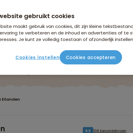
n €18,25 p.p. op basis van 4 personen
website gebruikt cookies
site maakt gebruik van cookies, dit zijn kleine tekstbestan
ervaring te verbeteren en de inhoud en advertenties af t
eresses. Je kunt ze volledig toestaan of afzonderlijk instellen
Cookies instellen
Cookies accepteren
ute
Verblijf & vervoer
Vluchtinfo
Praktisch
Beo
a Eilanden
en
106 beoordelingen
8,5