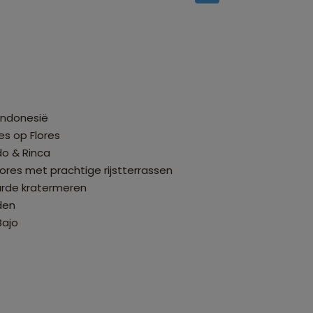
Indonesië
es op Flores
o & Rinca
ores met prachtige rijstterrassen
urde kratermeren
den
Bajo