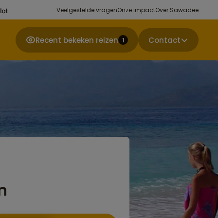
Veelgestelde vragen
Onze impact
Over Sawadee
Recent bekeken reizen
Contact
1
n