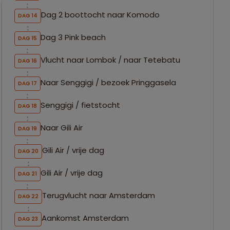
Dag 2 boottocht naar Komodo
DAG 14
Dag 3 Pink beach
DAG 15
Vlucht naar Lombok / naar Tetebatu
DAG 16
Naar Senggigi / bezoek Pringgasela
DAG 17
Senggigi / fietstocht
DAG 18
Naar Gili Air
DAG 19
Gili Air / vrije dag
DAG 20
Gili Air / vrije dag
DAG 21
Terugvlucht naar Amsterdam
DAG 22
Aankomst Amsterdam
DAG 23