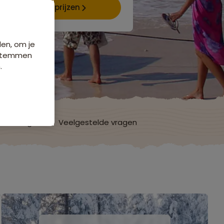
Data & prijzen
den, om je
e stemmen
.
ordelingen
Veelgestelde vragen