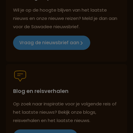
Best beoordeelde reisroutes
Wil je op de hoogte blijven van het laatste
nieuws en onze nieuwe reizen? Meld je dan aan
voor de Sawadee nieuwsbrief.
Reizen met oog voor mens, cultuur en milieu
Vraag de nieuwsbrief aan
Groepsreizen mét indivuele vrijheid
Blog en reisverhalen
Persoonlijk en deskundig reisadvies
Op zoek naar inspiratie voor je volgende reis of
het laatste nieuws? Bekijk onze blogs,
Best beoordeelde reisroutes
reisverhalen en het laatste nieuws.