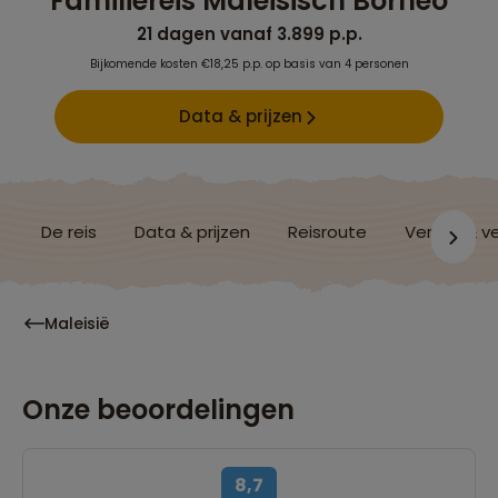
Familiereis Maleisisch Borneo
21 dagen vanaf 3.899 p.p.
Bijkomende kosten €18,25 p.p. op basis van 4 personen
Data & prijzen
De reis
Data & prijzen
Reisroute
Verblijf & v
Maleisië
Onze beoordelingen
8,7