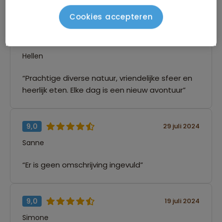
leuke groep en zeer goede reisleider.”
Cookies accepteren
9,0
29 juli 2024
Hellen
“Prachtige diverse natuur, vriendelijke sfeer en
heerlijk eten. Elke dag is een nieuw avontuur”
9,0
29 juli 2024
Sanne
“Er is geen omschrijving ingevuld”
9,0
19 juli 2024
Simone