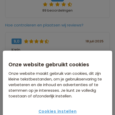
89 beoordelingen
Hoe controleren en plaatsen wij reviews?
9,0
18 juli 2025
Karin
“Een mooie reis vol natuur. Veel verschillende
Onze website gebruikt cookies
landschappen gezien; de jungle, de grotten,
Onze website maakt gebruik van cookies, dit zijn
rivieren en zee. En af en toe een stadje is ook
kleine tekstbestanden, om je gebruikservaring te
leuk. We hebben veel bijzondere dieren gezien.
verbeteren en de inhoud en advertenties af te
Een vliegende eekhoorn, een spookdiertje, vele
stemmen op je interesses. Je kunt ze volledig
aapjes, vogels en zoveel meer. Mooi
toestaan of afzonderlijk instellen.
gecombineerd met aziatische cultuur. Het eten
is verukkelijk en voedselmarkten zijn
indrukwekkend. En we hebben gereisd met een
Cookies instellen