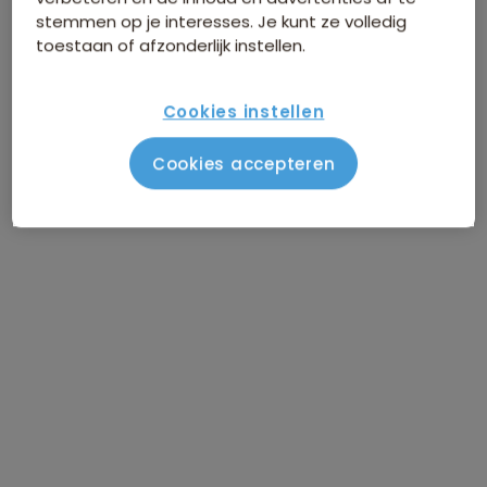
stemmen op je interesses. Je kunt ze volledig
toestaan of afzonderlijk instellen.
Cookies instellen
Cookies accepteren
Route Maleisisch Borneo
familiereis
Vlucht Amsterdam - Kuching
DAG 1
Aankomst in Kuching
DAG 2
Kuching
DAG 3
Dagtocht Bako National Park
DAG 4