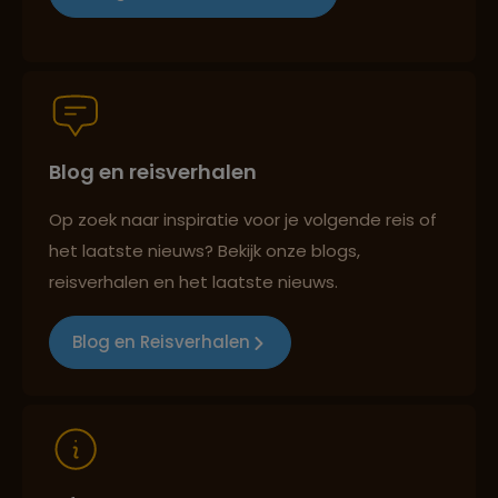
Groepsreizen mét indivuele vrijheid
Blog en reisverhalen
Persoonlijk en deskundig reisadvies
Op zoek naar inspiratie voor je volgende reis of
het laatste nieuws? Bekijk onze blogs,
Best beoordeelde reisroutes
reisverhalen en het laatste nieuws.
Blog en Reisverhalen
Reizen met oog voor mens, cultuur en milieu