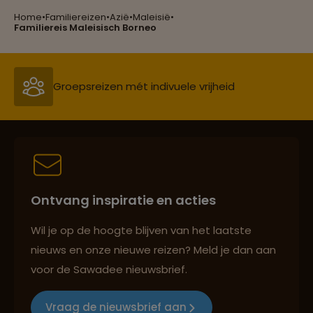
Home
•
Familiereizen
•
Azië
•
Maleisië
•
Reizen met oog voor mens, cultuur en milieu
Familiereis Maleisisch Borneo
Groepsreizen mét indivuele vrijheid
Persoonlijk en deskundig reisadvies
Ontvang inspiratie en acties
Best beoordeelde reisroutes
Wil je op de hoogte blijven van het laatste
nieuws en onze nieuwe reizen? Meld je dan aan
voor de Sawadee nieuwsbrief.
Reizen met oog voor mens, cultuur en milieu
Vraag de nieuwsbrief aan