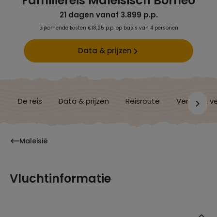
Familiereis Maleisisch Borneo
21 dagen vanaf 3.899 p.p.
Bijkomende kosten €18,25 p.p. op basis van 4 personen
Data & prijzen
De reis
Data & prijzen
Reisroute
Verblijf & v
Maleisië
Vluchtinformatie