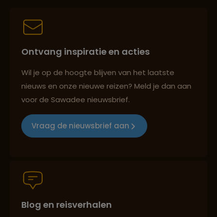
Persoonlijk en deskundig reisadvies
Ontvang inspiratie en acties
Best beoordeelde reisroutes
Wil je op de hoogte blijven van het laatste
nieuws en onze nieuwe reizen? Meld je dan aan
voor de Sawadee nieuwsbrief.
Reizen met oog voor mens, cultuur en milieu
Vraag de nieuwsbrief aan
Groepsreizen mét indivuele vrijheid
Blog en reisverhalen
Persoonlijk en deskundig reisadvies