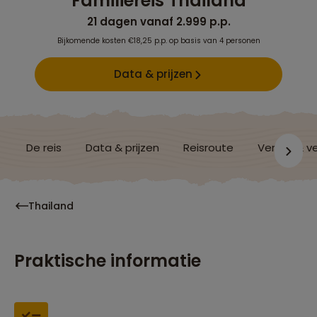
Familiereis Thailand
21 dagen vanaf 2.999 p.p.
Bijkomende kosten €18,25 p.p. op basis van 4 personen
Data & prijzen
De reis
Data & prijzen
Reisroute
Verblijf & v
Thailand
Praktische informatie