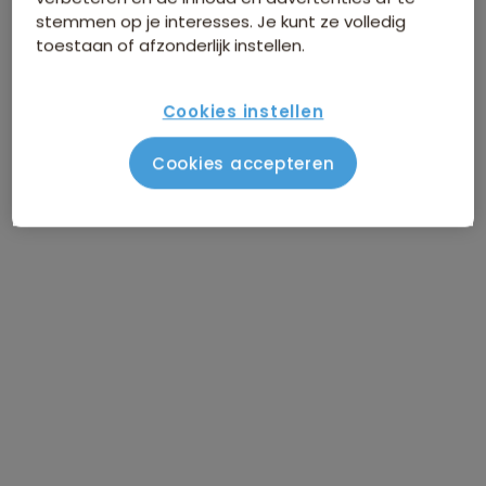
stemmen op je interesses. Je kunt ze volledig
toestaan of afzonderlijk instellen.
Cookies instellen
Cookies accepteren
Route Thailand
Vlucht Amsterdam – Bangkok
DAG 1
Aankomst in Bangkok
DAG 2
Bangkok / vrije dag
DAG 3
Bangkok / vrije dag
DAG 4
Via Railway Market en drijvende
DAG 5
markt naar River Kwai