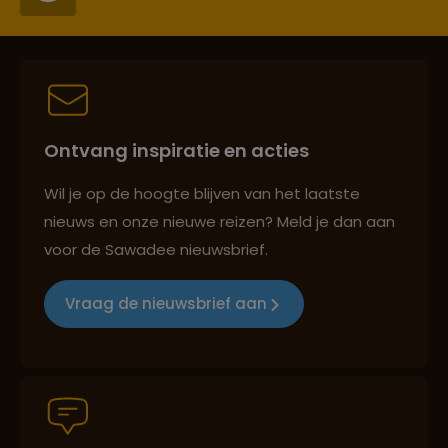
Persoonlijk en deskundig reisadvies
Ontvang inspiratie en acties
Best beoordeelde reisroutes
Wil je op de hoogte blijven van het laatste
nieuws en onze nieuwe reizen? Meld je dan aan
voor de Sawadee nieuwsbrief.
Reizen met oog voor mens, cultuur en milieu
Vraag de nieuwsbrief aan
Groepsreizen mét indivuele vrijheid