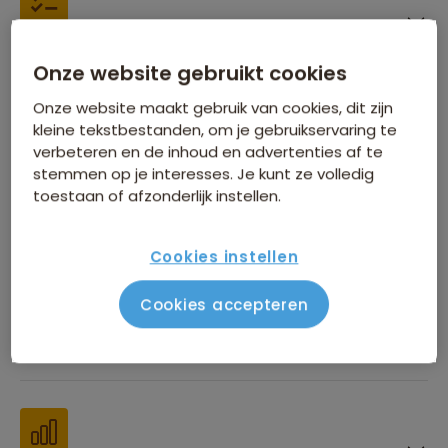
Inbegrepen in de reissom
Onze website gebruikt cookies
Onze website maakt gebruik van cookies, dit zijn
kleine tekstbestanden, om je gebruikservaring te
verbeteren en de inhoud en advertenties af te
stemmen op je interesses. Je kunt ze volledig
toestaan of afzonderlijk instellen.
Financiën
Cookies instellen
Cookies accepteren
Beste reistijd