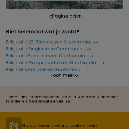
Pagina delen
Niet helemaal wat je zocht?
Bekijk alle 22-35ers reizen Guatemala
Bekijk alle Singlereizen Guatemala
Bekijk alle Familiereizen Guatemala
Bekijk alle Groepsrondreizen Guatemala
Bekijk alle Rondreizen Guatemala
Toon meer
Home
•
Familiereizen
•
Midden- en Zuid-Amerika
•
Guatemala
•
Reizen met oog voor mens, cultuur en milieu
Familiereis Guatemala en Belize
Groepsreizen mét indivuele vrijheid