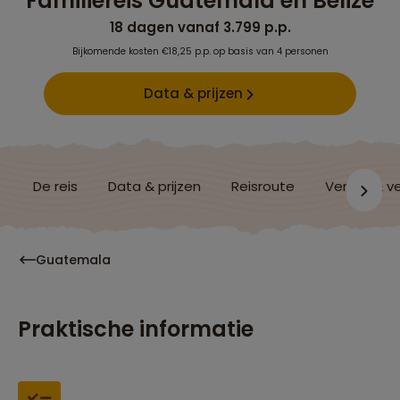
Familiereis Guatemala en Belize
18 dagen vanaf 3.799 p.p.
Bijkomende kosten €18,25 p.p. op basis van 4 personen
Data & prijzen
De reis
Data & prijzen
Reisroute
Verblijf & v
Guatemala
Praktische informatie