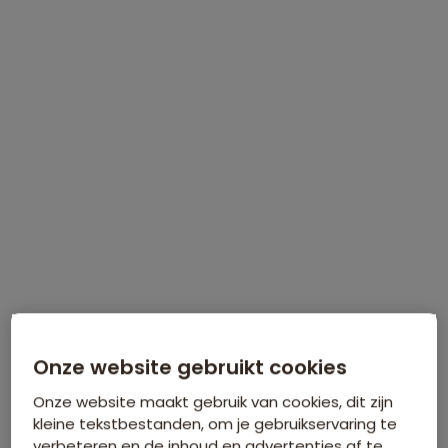
21 dagen vanaf 3.599 p.p.
Bijkomende kosten €18,25 p.p. op basis van 4 personen
Data & prijzen
WINTERVOORDEEL
Tijdelijk €75 korting per persoon
Meer informatie
Onze website gebruikt cookies
Onze website maakt gebruik van cookies, dit zijn
kleine tekstbestanden, om je gebruikservaring te
verbeteren en de inhoud en advertenties af te