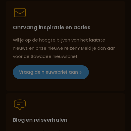
Persoonlijk en deskundig reisadvies
Ontvang inspiratie en acties
Best beoordeelde reisroutes
Wil je op de hoogte blijven van het laatste
nieuws en onze nieuwe reizen? Meld je dan aan
voor de Sawadee nieuwsbrief.
Reizen met oog voor mens, cultuur en milieu
Vraag de nieuwsbrief aan
Groepsreizen mét indivuele vrijheid
Blog en reisverhalen
Persoonlijk en deskundig reisadvies