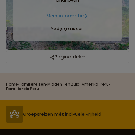
Meer informatie
Meld je gratis aan!
Pagina delen
Home
•
Familiereizen
•
Midden- en Zuid-Amerika
•
Peru
•
Reizen met oog voor mens, cultuur en milieu
Familiereis Peru
Groepsreizen mét indivuele vrijheid