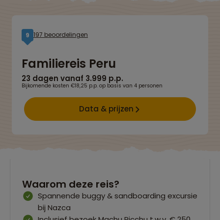
197 beoordelingen
9
Familiereis Peru
23 dagen vanaf 3.999 p.p.
Bijkomende kosten €18,25 p.p. op basis van 4 personen
Data & prijzen
Waarom deze reis?
Spannende buggy & sandboarding excursie
bij Nazca
Inclusief bezoek Machu Picchu t.w.v. € 250