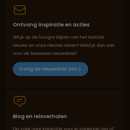
Persoonlijk en deskundig reisadvies
Ontvang inspiratie en acties
Best beoordeelde reisroutes
Wil je op de hoogte blijven van het laatste
nieuws en onze nieuwe reizen? Meld je dan aan
voor de Sawadee nieuwsbrief.
Reizen met oog voor mens, cultuur en milieu
Vraag de nieuwsbrief aan
Groepsreizen mét indivuele vrijheid
Blog en reisverhalen
Persoonlijk en deskundig reisadvies
Op zoek naar inspiratie voor je volgende reis of