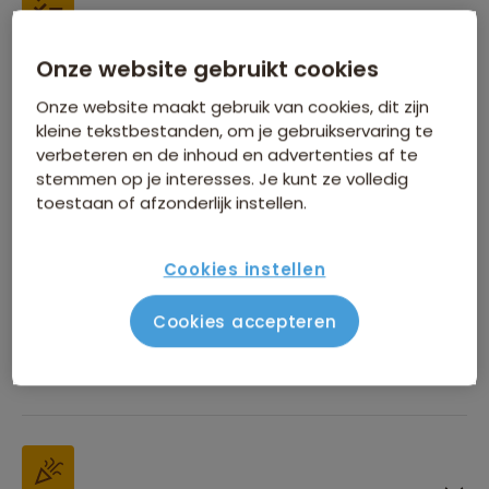
Inbegrepen in de reissom
Onze website gebruikt cookies
Onze website maakt gebruik van cookies, dit zijn
kleine tekstbestanden, om je gebruikservaring te
verbeteren en de inhoud en advertenties af te
stemmen op je interesses. Je kunt ze volledig
toestaan of afzonderlijk instellen.
Financiën
Cookies instellen
Cookies accepteren
Beste reistijd