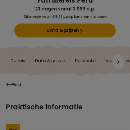
Familiereis Peru
23 dagen vanaf 3.999 p.p.
Bijkomende kosten €18,25 p.p. op basis van 4 personen
Data & prijzen
De reis
Data & prijzen
Reisroute
Verblijf & v
Peru
Praktische informatie