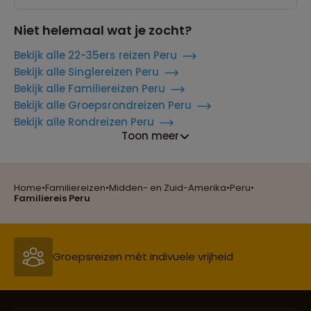
Niet helemaal wat je zocht?
Bekijk alle 22-35ers reizen Peru
Bekijk alle Singlereizen Peru
Bekijk alle Familiereizen Peru
Bekijk alle Groepsrondreizen Peru
Bekijk alle Rondreizen Peru
Toon meer
Home
•
Familiereizen
•
Midden- en Zuid-Amerika
•
Peru
•
Reizen met oog voor mens, cultuur en milieu
Familiereis Peru
Groepsreizen mét indivuele vrijheid