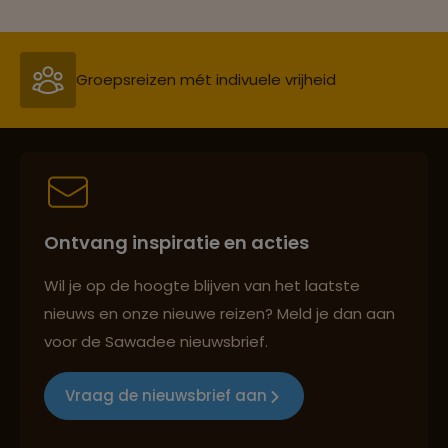
Groepsreizen mét indivuele vrijheid
Persoonlijk en deskundig reisadvies
Ontvang inspiratie en acties
Best beoordeelde reisroutes
Wil je op de hoogte blijven van het laatste
nieuws en onze nieuwe reizen? Meld je dan aan
voor de Sawadee nieuwsbrief.
Reizen met oog voor mens, cultuur en milieu
Vraag de nieuwsbrief aan