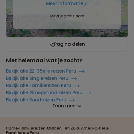
Meer informatie
Meld je gratis aan!
Pagina delen
Niet helemaal wat je zocht?
Bekijk alle 22-35ers reizen Peru
Bekijk alle Singlereizen Peru
Bekijk alle Familiereizen Peru
Bekijk alle Groepsrondreizen Peru
Bekijk alle Rondreizen Peru
Toon meer
Home
•
Familiereizen
•
Midden- en Zuid-Amerika
•
Peru
•
Reizen met oog voor mens, cultuur en milieu
Familiereis Peru