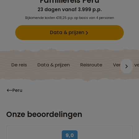
Familiereis Peru
23 dagen vanaf 3.999 p.p.
Bijkomende kosten €18,25 p.p. op basis van 4 personen
Data & prijzen
De reis
Data & prijzen
Reisroute
Verblijf & v
Peru
Onze beoordelingen
9,0