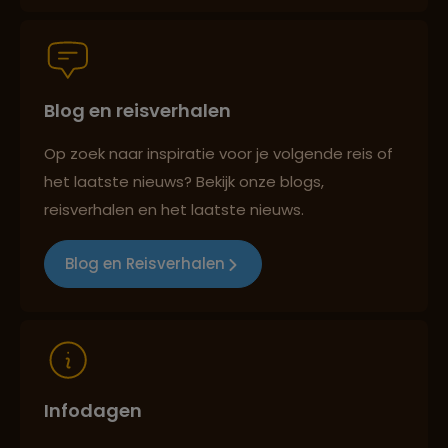
Groepsreizen mét indivuele vrijheid
Blog en reisverhalen
Persoonlijk en deskundig reisadvies
Op zoek naar inspiratie voor je volgende reis of
het laatste nieuws? Bekijk onze blogs,
Best beoordeelde reisroutes
reisverhalen en het laatste nieuws.
Blog en Reisverhalen
Reizen met oog voor mens, cultuur en milieu
Infodagen