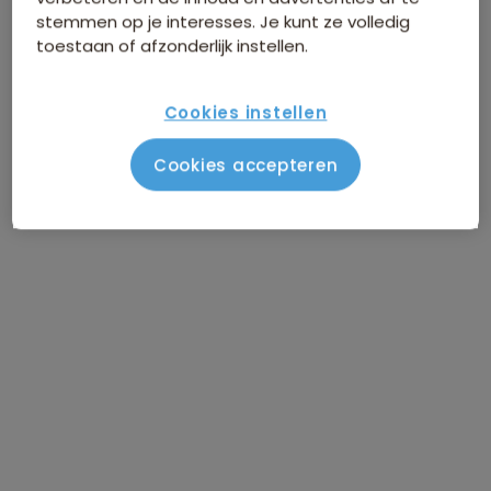
stemmen op je interesses. Je kunt ze volledig
toestaan of afzonderlijk instellen.
Cookies instellen
Cookies accepteren
Route Peru
Vlucht Amsterdam - Lima
DAG 1
Via Paracas Nationaal Reservaat
DAG 2
naar Paracas
Via Islas Ballestas en Huacachina
DAG 3
naar Nazca
Nazca / Buggy and sandboarding
DAG 4
tour
Nazca / Vrije dag
DAG 5