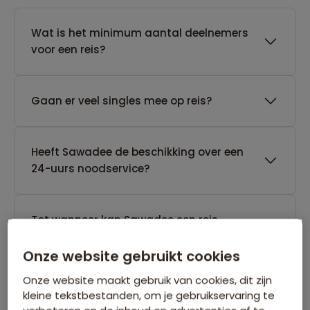
Wat is het minimum aantal deelnemers
voor een reis?
Gaan er veel singles mee op reis?
Heeft Sawadee de beschikking over een
24-uurs noodservice?
Tot wanneer kan Sawadee een reis
annuleren die nog geen gegarandeerd
vertrek heeft?
Onze website gebruikt cookies
Onze website maakt gebruik van cookies, dit zijn
kleine tekstbestanden, om je gebruikservaring te