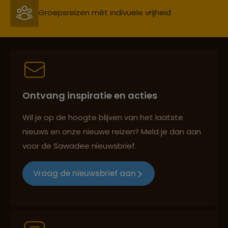
Persoonlijk en deskundig reisadvies
Best beoordeelde reisroutes
Ontvang inspiratie en acties
Reizen met oog voor mens, cultuur en milieu
Wil je op de hoogte blijven van het laatste
nieuws en onze nieuwe reizen? Meld je dan aan
voor de Sawadee nieuwsbrief.
Groepsreizen mét indivuele vrijheid
Vraag de nieuwsbrief aan
Persoonlijk en deskundig reisadvies