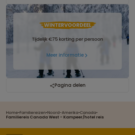
WINTERVOORDEEL
Tijdelijk €75 korting per persoon
Meer informatie
Reizen met oog voor mens, cultuur en milieu
Pagina delen
Home
•
Familiereizen
•
Noord-Amerika
•
Canada
•
Groepsreizen mét indivuele vrijheid
Familiereis Canada West - Kampeer/hotel reis