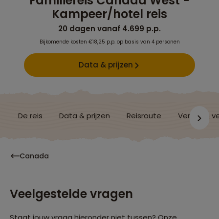
Familiereis Canada West -
Kampeer/hotel reis
20 dagen vanaf 4.699 p.p.
Bijkomende kosten €18,25 p.p. op basis van 4 personen
Data & prijzen
De reis
Data & prijzen
Reisroute
Verblijf & v
Canada
Veelgestelde vragen
Staat jouw vraag hieronder niet tussen? Onze