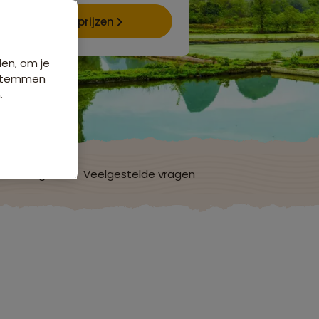
Data & prijzen
den, om je
e stemmen
.
ordelingen
Veelgestelde vragen