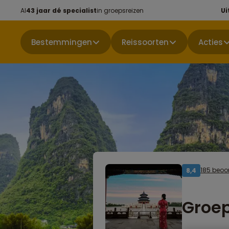
Al
43 jaar dé specialist
in groepsreizen
Ui
Bestemmingen
Reissoorten
Acties
185 beoo
8,4
Groep