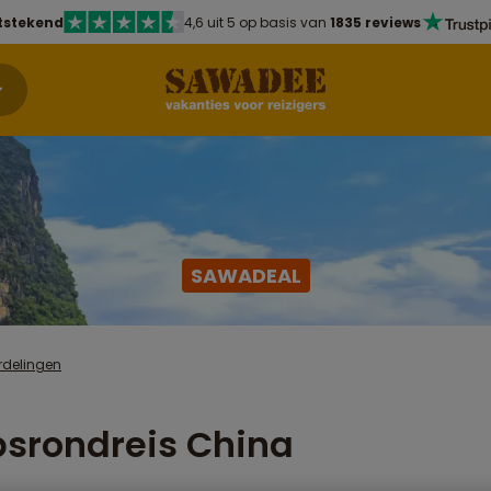
tstekend
4,6 uit 5 op basis van
1835 reviews
SAWADEAL
rdelingen
srondreis China