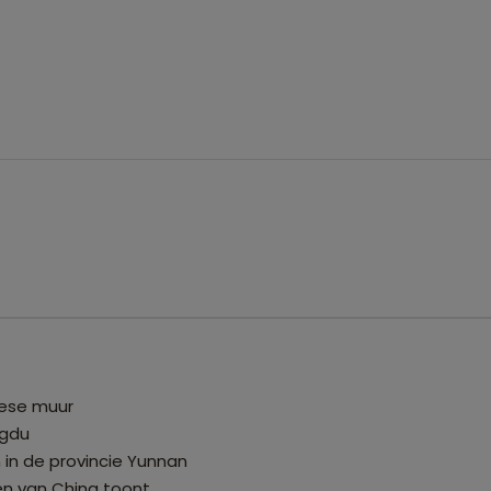
nese muur
ngdu
 in de provincie Yunnan
ten van China toont