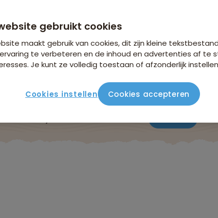
vanaf 3.599 p.p.
n €26,25 p.p. op basis van 2 personen
website gebruikt cookies
site maakt gebruik van cookies, dit zijn kleine tekstbestan
ervaring te verbeteren en de inhoud en advertenties af t
eresses. Je kunt ze volledig toestaan of afzonderlijk instellen
Cookies instellen
Cookies accepteren
ute
Verblijf & vervoer
Vluchtinfo
Praktisch
Beo