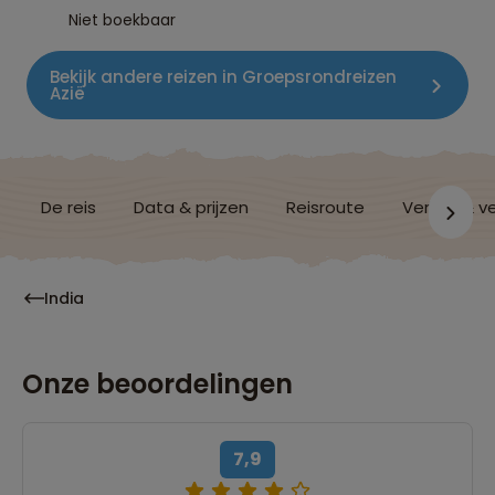
Niet boekbaar
Bekijk andere reizen in Groepsrondreizen
Azië
De reis
Data & prijzen
Reisroute
Verblijf & v
India
Onze beoordelingen
7,9