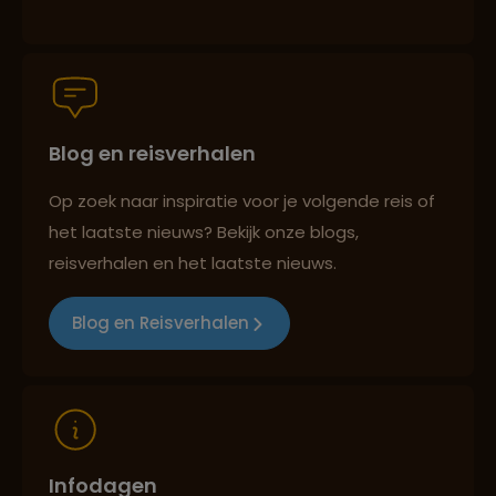
Groepsreizen mét indivuele vrijheid
Blog en reisverhalen
Reiszekerheid met Sawadee
Op zoek naar inspiratie voor je volgende reis of
het laatste nieuws? Bekijk onze blogs,
Persoonlijk en deskundig reisadvies
reisverhalen en het laatste nieuws.
Blog en Reisverhalen
Reizen met oog voor mens, cultuur en milieu
Infodagen