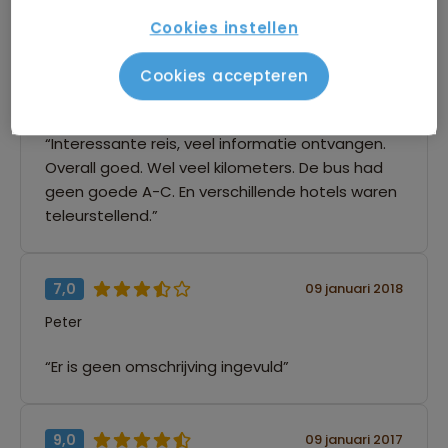
Cookies instellen
8,0
09 januari 2018
Cookies accepteren
Elly
“Interessante reis, veel informatie ontvangen.
Overall goed. Wel veel kilometers. De bus had
geen goede A-C. En verschillende hotels waren
teleurstellend.”
7,0
09 januari 2018
Peter
“Er is geen omschrijving ingevuld”
9,0
09 januari 2017