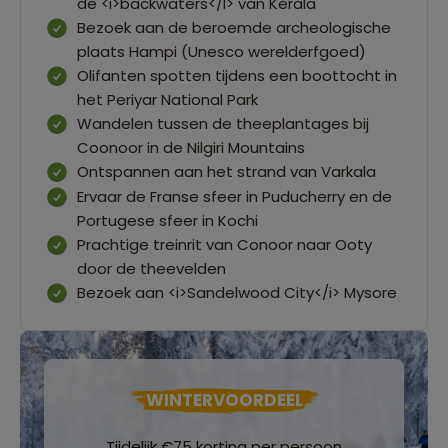
de <i>backwaters</I> van Kerala
Bezoek aan de beroemde archeologische
plaats Hampi (Unesco werelderfgoed)
Olifanten spotten tijdens een boottocht in
het Periyar National Park
Wandelen tussen de theeplantages bij
Coonoor in de Nilgiri Mountains
Ontspannen aan het strand van Varkala
Ervaar de Franse sfeer in Puducherry en de
Portugese sfeer in Kochi
Prachtige treinrit van Conoor naar Ooty
door de theevelden
Bezoek aan <i>Sandelwood City</i> Mysore
WINTERVOORDEEL
Tijdelijk €75 korting per persoon