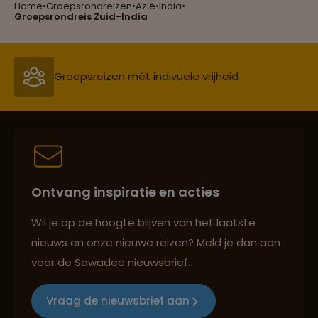
Home
•
Groepsrondreizen
•
Azië
•
India
•
Reizen met oog voor mens, cultuur en milieu
Groepsrondreis Zuid-India
Groepsreizen mét indivuele vrijheid
Reiszekerheid met Sawadee
Ontvang inspiratie en acties
Persoonlijk en deskundig reisadvies
Wil je op de hoogte blijven van het laatste
nieuws en onze nieuwe reizen? Meld je dan aan
voor de Sawadee nieuwsbrief.
Reizen met oog voor mens, cultuur en milieu
Vraag de nieuwsbrief aan