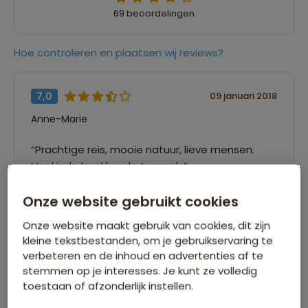
69 beoordelingen
Hoe controleren en plaatsen wij reviews?
7,0
09 januari 2018
Anne-Marie
“Prachtige reis, mooie natuur, lieve mensen.
Veel indrukwekkende tempels”
Onze website gebruikt cookies
8,0
09 januari 2018
Onze website maakt gebruik van cookies, dit zijn
Hannie
kleine tekstbestanden, om je gebruikservaring te
verbeteren en de inhoud en advertenties af te
“Het was een interessante reis. We hebben
stemmen op je interesses. Je kunt ze volledig
toestaan of afzonderlijk instellen.
veel gezien. Helaas brengt dat met zich mee
dat het lang in de bus zitten is.”