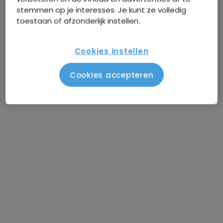
stemmen op je interesses. Je kunt ze volledig
toestaan of afzonderlijk instellen.
Cookies instellen
Cookies accepteren
Route Laos & Cambodja
Vlucht Amsterdam - Chiang Rai
DAG 1
Naar Chiang Khong
DAG 2
Naar Luang Nam Tha
DAG 3
Luang Nam Tha / trekking
DAG 4
Naar Oudomxay
DAG 5