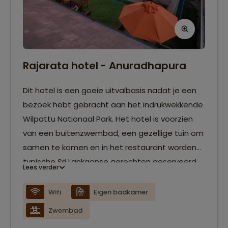
Rajarata hotel - Anuradhapura
Dit hotel is een goeie uitvalbasis nadat je een
bezoek hebt gebracht aan het indrukwekkende
Wilpattu Nationaal Park. Het hotel is voorzien
van een buitenzwembad, een gezellige tuin om
samen te komen en in het restaurant worden
typische Sri Lankaanse gerechten geserveerd.
Lees verder
Alle kamers zijn voorzien van een airco en gratis
wifi.
Wifi
Eigen badkamer
Zwembad