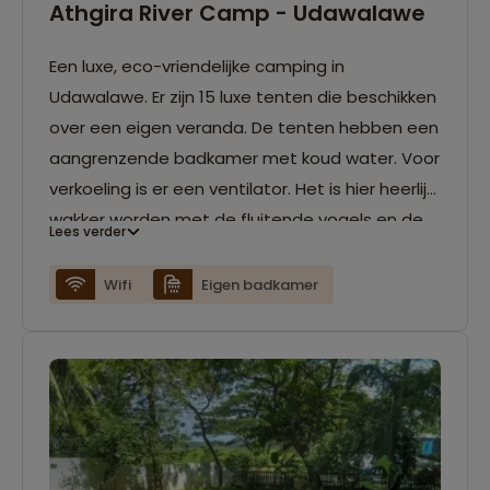
Athgira River Camp - Udawalawe
Een luxe, eco-vriendelijke camping in
Udawalawe. Er zijn 15 luxe tenten die beschikken
over een eigen veranda. De tenten hebben een
aangrenzende badkamer met koud water. Voor
verkoeling is er een ventilator. Het is hier heerlijk
wakker worden met de fluitende vogels en de
Lees verder
Rakwana rivier als uitzicht. Er is een zwembad en
dineren kan in het openlucht restaurant.
Wifi
Eigen badkamer