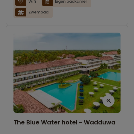
met prachtig uitzicht op de omliggende natuur,
Wifi
Eigen badkamer
waar u regelmatig wilde dieren kunt spotten.
Zwembad
Het resort biedt een ideale uitvalsbasis voor
safari’s en andere activiteiten in de regio, terwijl
de persoonlijke service zorgt voor een warm en
onvergetelijk verblijf. Ook is er een prachtig
buiten-zwembad aanwezig om in te
ontspannen.
The Blue Water hotel - Wadduwa