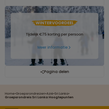
WINTERVOORDEEL
Tijdelijk €75 korting per persoon
Meer informatie
Reizen met oog voor mens, cultuur en milieu
Pagina delen
Home
•
Groepsrondreizen
•
Azië
•
Sri Lanka
•
Groepsreizen mét indivuele vrijheid
Groepsrondreis Sri Lanka Hoogtepunten