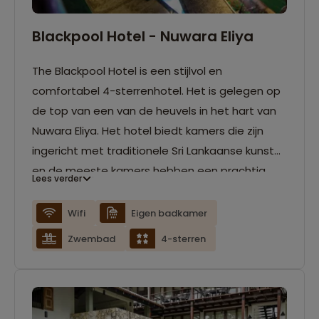
Blackpool Hotel - Nuwara Eliya
The Blackpool Hotel is een stijlvol en
comfortabel 4-sterrenhotel. Het is gelegen op
de top van een van de heuvels in het hart van
Nuwara Eliya. Het hotel biedt kamers die zijn
ingericht met traditionele Sri Lankaanse kunst
en de meeste kamers hebben een prachtig
Lees verder
uitzicht op het heuvelachtige landschap.
Daarnaast biedt het hotel voorzieningen zoals
Wifi
Eigen badkamer
wifi, een buitenzwembad en een
Zwembad
4-sterren
wellnesscentrum. Dankzij de gunstige ligging
bevind je je in een mum van tijd bij de meeste
bezienswaardigheden, zoals het Victoria Park.