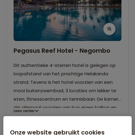
Pegasus Reef Hotel - Negombo
Dit authentieke 4-sterren hotel is gelegen op
loopafstand van het prachtige Helakanda
strand. Tevens is het hotel voorzien van een
mooi buitenzwembad, 3 locaties om lekker te
eten, fitnesscentrum en tennisbaan. De kamers
zijn allemaal voorzien van hun eigen balkon en
Lees verder
airconditioning en wifi.
Wifi
Eigen badkamer
Onze website gebruikt cookies