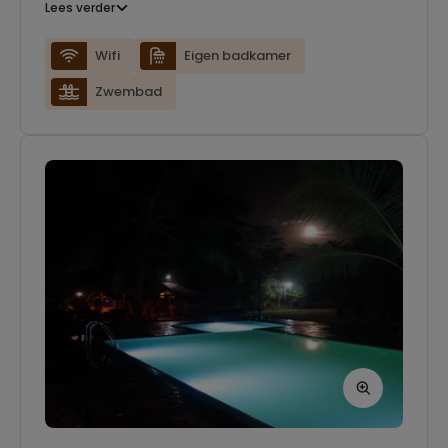
Lees verder
zithoek met een bank. In openbare ruimtes is er
gratis wifi beschikbaar.
Wifi
Eigen badkamer
Zwembad