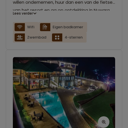
willen ondernemen, huur dan een van de fietsen
van het resort en ga op ontdekking in Nuwara
Lees verder
Eliya. Ontspan daarna nog even in het
zwembad en geniet van een heerlijk gerecht in
Wifi
Eigen badkamer
het restaurant. Trek je aan het eind van de dag
Zwembad
4-sterren
terug naar je kamer die voorzien is van eigen
badkamer, flatscreen-tv en waar je gebruik
kunt maken van de gratis wifi.