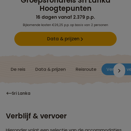
Groepsrondreis Sri Lanka
Hoogtepunten
16 dagen vanaf 2.379 p.p.
Bijkomende kosten €26,25 p.p. op basis van 2 personen
Data & prijzen
De reis
Data & prijzen
Reisroute
Verblijf & v
Sri Lanka
Verblijf & vervoer
Hieronder volgt een selectie van de accommodaties